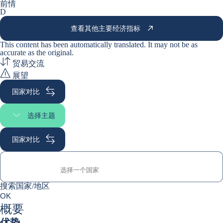
前情
D
查看其他主要经济指标
This content has been automatically translated. It may not be as
accurate as the
original
.
贸易交流
展望
国家对比
选择主题
选择页面
国家对比
搜索国家/地区
搜索国家/地区
0
OK
suggestions
概要
优势