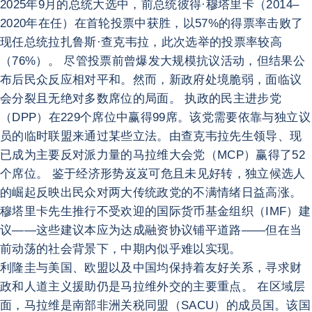
2025年9月的总统大选中，前总统彼得·穆塔里卡（2014–
2020年在任）在首轮投票中获胜，以57%的得票率击败了
现任总统拉扎鲁斯·查克韦拉，此次选举的投票率较高
（76%）。 尽管投票前曾爆发大规模抗议活动，但结果公
布后民众反应相对平和。然而，新政府处境脆弱，面临议
会分裂且无绝对多数席位的局面。 执政的民主进步党
（DPP）在229个席位中赢得99席。该党需要依靠与独立议
员的临时联盟来通过某些立法。由查克韦拉先生领导、现
已成为主要反对派力量的马拉维大会党（MCP）赢得了52
个席位。 鉴于经济形势岌岌可危且未见好转，独立候选人
的崛起反映出民众对两大传统政党的不满情绪日益高涨。
穆塔里卡先生推行不受欢迎的国际货币基金组织（IMF）建
议——这些建议本应为达成融资协议铺平道路——但在当
前动荡的社会背景下，中期内似乎难以实现。
利隆圭与美国、欧盟以及中国均保持着友好关系，寻求财
政和人道主义援助仍是马拉维外交的主要重点。 在区域层
面，马拉维是南部非洲关税同盟（SACU）的成员国。该国