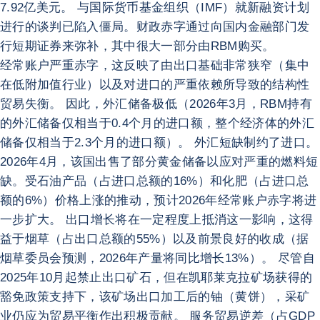
7.92亿美元。 与国际货币基金组织（IMF）就新融资计划
进行的谈判已陷入僵局。财政赤字通过向国内金融部门发
行短期证券来弥补，其中很大一部分由RBM购买。
经常账户严重赤字，这反映了由出口基础非常狭窄（集中
在低附加值行业）以及对进口的严重依赖所导致的结构性
贸易失衡。 因此，外汇储备极低（2026年3月，RBM持有
的外汇储备仅相当于0.4个月的进口额，整个经济体的外汇
储备仅相当于2.3个月的进口额）。 外汇短缺制约了进口。
2026年4月，该国出售了部分黄金储备以应对严重的燃料短
缺。受石油产品（占进口总额的16%）和化肥（占进口总
额的6%）价格上涨的推动，预计2026年经常账户赤字将进
一步扩大。 出口增长将在一定程度上抵消这一影响，这得
益于烟草（占出口总额的55%）以及前景良好的收成（据
烟草委员会预测，2026年产量将同比增长13%）。 尽管自
2025年10月起禁止出口矿石，但在凯耶莱克拉矿场获得的
豁免政策支持下，该矿场出口加工后的铀（黄饼），采矿
业仍应为贸易平衡作出积极贡献。 服务贸易逆差（占GDP