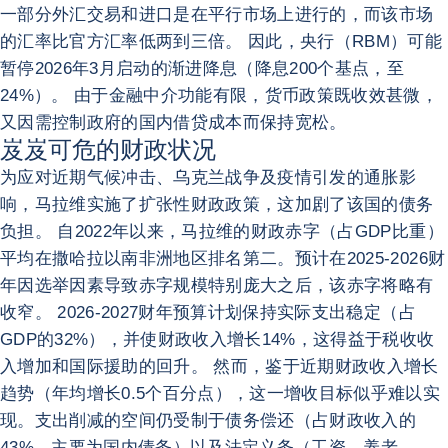
一部分外汇交易和进口是在平行市场上进行的，而该市场
的汇率比官方汇率低两到三倍。 因此，央行（RBM）可能
暂停2026年3月启动的渐进降息（降息200个基点，至
24%）。 由于金融中介功能有限，货币政策既收效甚微，
又因需控制政府的国内借贷成本而保持宽松。
岌岌可危的财政状况
为应对近期气候冲击、乌克兰战争及疫情引发的通胀影
响，马拉维实施了扩张性财政政策，这加剧了该国的债务
负担。 自2022年以来，马拉维的财政赤字（占GDP比重）
平均在撒哈拉以南非洲地区排名第二。预计在2025-2026财
年因选举因素导致赤字规模特别庞大之后，该赤字将略有
收窄。 2026-2027财年预算计划保持实际支出稳定（占
GDP的32%），并使财政收入增长14%，这得益于税收收
入增加和国际援助的回升。 然而，鉴于近期财政收入增长
趋势（年均增长0.5个百分点），这一增收目标似乎难以实
现。支出削减的空间仍受制于债务偿还（占财政收入的
43%，主要为国内债务）以及法定义务（工资、养老