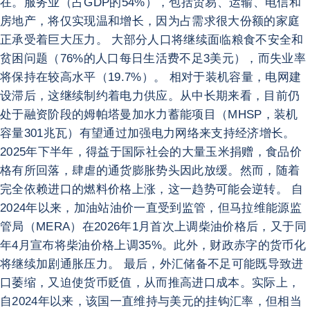
在。服务业（占GDP的54%），包括贸易、运输、电信和
房地产，将仅实现温和增长，因为占需求很大份额的家庭
正承受着巨大压力。 大部分人口将继续面临粮食不安全和
贫困问题（76%的人口每日生活费不足3美元），而失业率
将保持在较高水平（19.7%）。 相对于装机容量，电网建
设滞后，这继续制约着电力供应。从中长期来看，目前仍
处于融资阶段的姆帕塔曼加水力蓄能项目（MHSP，装机
容量301兆瓦）有望通过加强电力网络来支持经济增长。
2025年下半年，得益于国际社会的大量玉米捐赠，食品价
格有所回落，肆虐的通货膨胀势头因此放缓。然而，随着
完全依赖进口的燃料价格上涨，这一趋势可能会逆转。 自
2024年以来，加油站油价一直受到监管，但马拉维能源监
管局（MERA）在2026年1月首次上调柴油价格后，又于同
年4月宣布将柴油价格上调35%。此外，财政赤字的货币化
将继续加剧通胀压力。 最后，外汇储备不足可能既导致进
口萎缩，又迫使货币贬值，从而推高进口成本。实际上，
自2024年以来，该国一直维持与美元的挂钩汇率，但相当