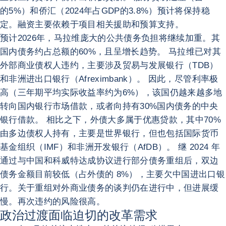
的5%）和侨汇（2024年占GDP的3.8%）预计将保持稳
定。融资主要依赖于项目相关援助和预算支持。
预计2026年，马拉维庞大的公共债务负担将继续加重。其
国内债务约占总额的60%，且呈增长趋势。 马拉维已对其
外部商业债权人违约，主要涉及贸易与发展银行（TDB）
和非洲进出口银行（Afreximbank）。 因此，尽管利率极
高（三年期平均实际收益率约为6%），该国仍越来越多地
转向国内银行市场借款，或者向持有30%国内债务的中央
银行借款。 相比之下，外债大多属于优惠贷款，其中70%
由多边债权人持有，主要是世界银行，但也包括国际货币
基金组织（IMF）和非洲开发银行（AfDB）。 继 2024 年
通过与中国和科威特达成协议进行部分债务重组后，双边
债务金额目前较低（占外债的 8%），主要欠中国进出口银
行。关于重组对外商业债务的谈判仍在进行中，但进展缓
慢。再次违约的风险很高。
政治过渡面临迫切的改革需求