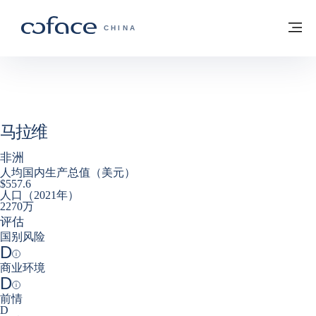
查看内容
返回首页
菜
科法斯：携手共创安全贸易 - 首页
CHINA
马拉维
非洲
人均国内生产总值（美元）
$557.6
人口（2021年）
2270万
评估
国别风险
D
Help
商业环境
D
Help
前情
D