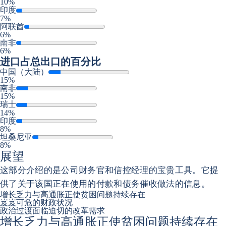
10%
印度
7%
阿联酋
6%
南非
6%
进口
占总出口的百分比
中国（大陆）
15%
南非
15%
瑞士
14%
印度
8%
坦桑尼亚
8%
展望
这部分介绍的是公司财务官和信控经理的宝贵工具。它提
供了关于该国正在使用的付款和债务催收做法的信息。
增长乏力与高通胀正使贫困问题持续存在
岌岌可危的财政状况
政治过渡面临迫切的改革需求
增长乏力与高通胀正使贫困问题持续存在