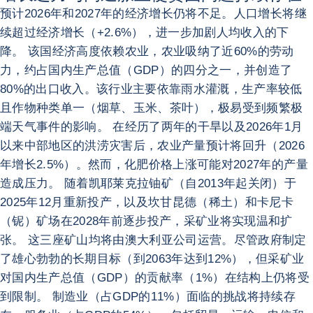
预计2026年和2027年的经济增长仍将不足。人口增长将继
续超过经济增长（+2.6%），进一步加剧人均收入的下
降。 该国经济高度依赖农业，农业吸纳了近60%的劳动
力，约占国内生产总值（GDP）的四分之一，并创造了
80%的出口收入。该行业主要依靠雨水灌溉，生产率较低
且作物种类单一（烟草、玉米、茶叶），极易受到频繁极
端天气事件的影响。 在经历了两年的干旱以及2026年1月
以来中部地区的洪涝灾害后，农业产量预计将回升（2026
年增长2.5%）。然而，化肥价格上涨可能对2027年的产量
造成压力。 随着凯耶莱克拉铀矿（自2013年起关闭）于
2025年12月重新投产，以及坎甘昆德（稀土）和卡尼卡
（铌）矿场在2028年前逐步投产，采矿业将实现温和扩
张。 这三座矿山均将由澳大利亚公司运营。尽管政府制定
了雄心勃勃的长期目标（到2063年达到12%），但采矿业
对国内生产总值（GDP）的贡献率（1%）在结构上仍将受
到限制。 制造业（占GDP的11%）面临的挑战将持续存