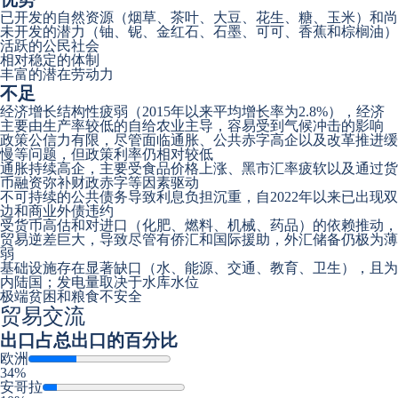
已开发的自然资源（烟草、茶叶、大豆、花生、糖、玉米）和尚
未开发的潜力（铀、铌、金红石、石墨、可可、香蕉和棕榈油）
活跃的公民社会
相对稳定的体制
丰富的潜在劳动力
不足
经济增长结构性疲弱（2015年以来平均增长率为2.8%），经济
主要由生产率较低的自给农业主导，容易受到气候冲击的影响
政策公信力有限，尽管面临通胀、公共赤字高企以及改革推进缓
慢等问题，但政策利率仍相对较低
通胀持续高企，主要受食品价格上涨、黑市汇率疲软以及通过货
币融资弥补财政赤字等因素驱动
不可持续的公共债务导致利息负担沉重，自2022年以来已出现双
边和商业外债违约
受货币高估和对进口（化肥、燃料、机械、药品）的依赖推动，
贸易逆差巨大，导致尽管有侨汇和国际援助，外汇储备仍极为薄
弱
基础设施存在显著缺口（水、能源、交通、教育、卫生），且为
内陆国；发电量取决于水库水位
极端贫困和粮食不安全
贸易交流
出口
占总出口的百分比
欧洲
34%
安哥拉