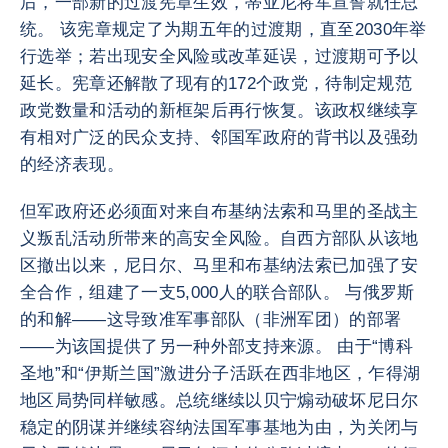
后，一部新的过渡宪章生效，蒂亚尼将军宣誓就任总
统。 该宪章规定了为期五年的过渡期，直至2030年举
行选举；若出现安全风险或改革延误，过渡期可予以
延长。宪章还解散了现有的172个政党，待制定规范
政党数量和活动的新框架后再行恢复。该政权继续享
有相对广泛的民众支持、邻国军政府的背书以及强劲
的经济表现。
但军政府还必须面对来自布基纳法索和马里的圣战主
义叛乱活动所带来的高安全风险。自西方部队从该地
区撤出以来，尼日尔、马里和布基纳法索已加强了安
全合作，组建了一支5,000人的联合部队。 与俄罗斯
的和解——这导致准军事部队（非洲军团）的部署
——为该国提供了另一种外部支持来源。 由于“博科
圣地”和“伊斯兰国”激进分子活跃在西非地区，乍得湖
地区局势同样敏感。总统继续以贝宁煽动破坏尼日尔
稳定的阴谋并继续容纳法国军事基地为由，为关闭与