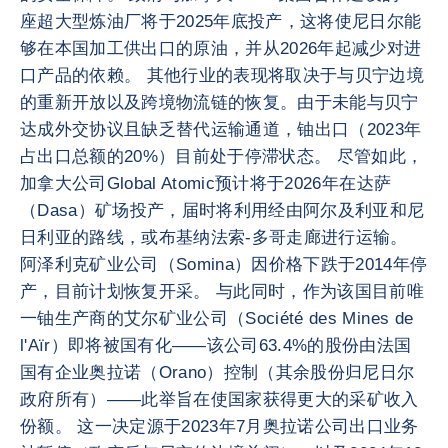
座超大型炼油厂将于2025年底投产，这将使尼日尔能
够在本国加工供出口的原油，并从2026年起减少对进
口产品的依赖。 其他行业的表现将取决于与贝宁边境
的重新开放以及跨境物流链的恢复。由于未能与贝宁
达成外交协议且缺乏替代运输通道，铀出口（2023年
占出口总额的20%）目前处于停滞状态。 尽管如此，
加拿大公司Global Atomic预计将于2026年在达萨
（Dasa）矿场投产，届时将利用经由阿尔及利亚和尼
日利亚的路线，或布基纳法索-多哥走廊进行运输。
阿泽利克矿业公司（Somina）因价格下跌于2014年停
产，目前计划恢复开采。 与此同时，作为该国目前唯
一铀生产商的艾尔矿业公司（Société des Mines de
l'Aïr）即将被国有化——该公司63.4%的股份由法国
国有企业奥拉诺（Orano）控制（其余股份归尼日尔
政府所有）——此举旨在使国家获得更大的采矿收入
份额。 这一决定源于2023年7月奥拉诺公司出口业务