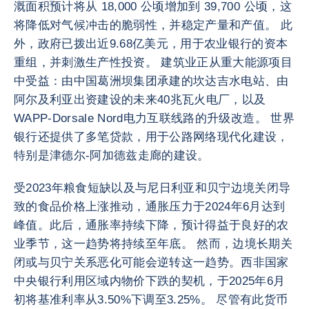
溉面积预计将从 18,000 公顷增加到 39,700 公顷，这
将降低对气候冲击的脆弱性，并稳定产量和产值。 此
外，政府已拨出近9.68亿美元，用于农业银行的资本
重组，并刺激生产性投资。 建筑业正从重大能源项目
中受益：由中国葛洲坝集团承建的坎达吉水电站、由
阿尔及利亚出资建设的未来40兆瓦火电厂，以及
WAPP-Dorsale Nord电力互联线路的升级改造。 世界
银行还提供了多笔贷款，用于公路网络现代化建设，
特别是津德尔-阿加德兹走廊的建设。
受2023年粮食短缺以及与尼日利亚和贝宁边境关闭导
致的食品价格上涨推动，通胀压力于2024年6月达到
峰值。此后，通胀率持续下降，预计得益于良好的农
业季节，这一趋势将持续至年底。 然而，边境长期关
闭或与贝宁关系恶化可能会逆转这一趋势。西非国家
中央银行利用区域内物价下跌的契机，于2025年6月
初将基准利率从3.50%下调至3.25%。 尽管有此货币