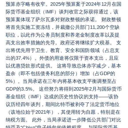
预算赤字略有收窄。2025年预算案于2024年12月在国
际货币基金组织（IMF）谈判收官之际获得通过，该
预算案体现了萨尔瓦多对财政整顿的承诺。 财政整顿
将首先实施工资冻结，并裁撤公共部门11,200个空缺
职位，以此作为公务员制度和养老金制度改革以及提
高支出效率措施的先导。政府还将继续扩大税基。 支
出将优先用于卫生、教育、安全和国防领域（占总支
出的37.4%）。外债的用途将仅限于资本支出，且应
以优惠贷款形式提供。 这将导致总体赤字减少，基本
盈余（即不包括债务利息的部分）增加（占GDP的
5%）。当局承诺在三年内将基本收支平衡调整至占
GDP的3.5%。 这些努力将得到2025年2月与国际货币
基金组织（IMF）达成的历史性协议的支持——该协
议历经四年谈判，期间比特币被剥夺了法定货币地位
（该地位始于2021年），其使用转为自愿，特别是在
纳税方面。 此外，当局承诺进一步降低公共部门对比
特币及“Chivo”电子钱包的依赖程度。 与国际货币基