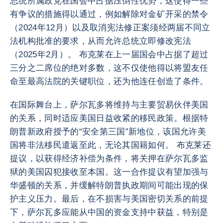
总统所属政党在国会中占据压倒性优势，这使得一些
有争议的措施得以通过，例如解除对金矿开采的禁令
（2024年12月）以及取消宪法修正案须经两届不同立
法机构批准的要求，从而允许总统立即修改宪法
（2025年2月）。 布克莱在上一届国会中占据了超过
三分之二席位的绝对多数，这不仅使他得以将盟友任
命至最高法院的关键职位，还为他连任创造了条件。
在国际舞台上，萨尔瓦多将维持与主要贸易伙伴美国
的关系，同时适应美国日益收紧的移民政策。根据特
朗普新政府授予的“安全第三国”新地位，该国允许美
国将非法移民遣返至此，无论其国籍如何。 布克莱还
提议，以获得经济补偿为条件，将关押在萨尔瓦多监
狱的美国囚犯接收至本国。这一合作提议有望加强与
华盛顿的关系，并缓解特朗普执政期间可能出现的保
护主义压力。最后，在不损害与美国密切关系的前提
下，萨尔瓦多应能从中国的资金支持中获益，特别是