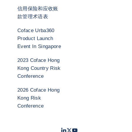
信用保险和应收账
款管理术语表
Coface Urba360
Product Launch
Event In Singapore
2023 Coface Hong
Kong Country Risk
Conference
2026 Coface Hong
Kong Risk
Conference
LinkedIn
Twitter
Youtube
- 科法斯
- 科法斯
- 科法斯