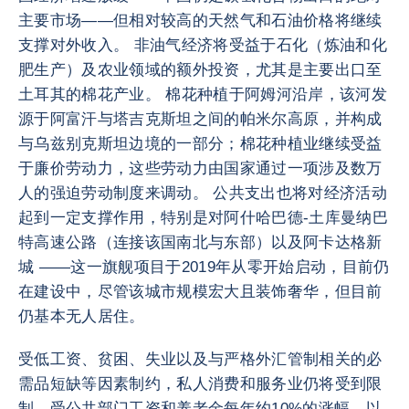
主要市场——但相对较高的天然气和石油价格将继续
支撑对外收入。 非油气经济将受益于石化（炼油和化
肥生产）及农业领域的额外投资，尤其是主要出口至
土耳其的棉花产业。 棉花种植于阿姆河沿岸，该河发
源于阿富汗与塔吉克斯坦之间的帕米尔高原，并构成
与乌兹别克斯坦边境的一部分；棉花种植业继续受益
于廉价劳动力，这些劳动力由国家通过一项涉及数万
人的强迫劳动制度来调动。 公共支出也将对经济活动
起到一定支撑作用，特别是对阿什哈巴德-土库曼纳巴
特高速公路（连接该国南北与东部）以及阿卡达格新
城 ——这一旗舰项目于2019年从零开始启动，目前仍
在建设中，尽管该城市规模宏大且装饰奢华，但目前
仍基本无人居住。
受低工资、贫困、失业以及与严格外汇管制相关的必
需品短缺等因素制约，私人消费和服务业仍将受到限
制。受公共部门工资和养老金每年约10%的涨幅，以