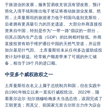
于旅游业的发展，服务贸易收支状况有望改善。预计
简化入境手续和推出电子签证将推动旅游业发展。然
而，土库曼斯坦的旅游潜力低于邻国乌兹别克斯坦，
后者拥有更具吸引力的历史遗迹。 大部分外商直接投
资来自中国，特别是作为“一带一路”倡议的一部分，
但其占国内生产总值（GDP）的比例相对较低。外商
直接投资有助于维护通往中国的天然气管道，并运营
加尔基尼什气田。 土库曼斯坦未从任何多边援助或投
资计划中获益。经常账户顺差带来了可观的外汇储
备，相当于19个月的进口额。
中亚多个威权政权之一
土库曼斯坦在名义上属于总统制共和国，但在实践中
自1991年独立以来一直实行威权统治。 2022年，随
着塞尔达尔·别尔德穆哈梅多夫当选总统，该国完成了
王朝更迭；而其父、前国家元首古尔班古力作为议会