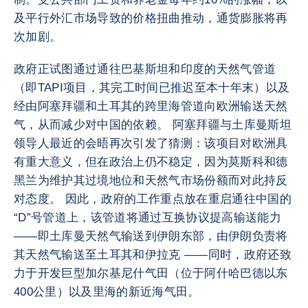
及平行外汇市场导致的价格扭曲推动，通货膨胀将再
次加剧。
政府正试图通过通往巴基斯坦和印度的天然气管道
（即TAPI项目，其完工时间已推迟至本十年末）以及
经由阿塞拜疆和土耳其的跨里海管道向欧洲输送天然
气，从而减少对中国的依赖。 阿塞拜疆与土库曼斯坦
领导人最近的会晤再次引发了猜测：该项目对欧洲具
有重大意义，但在政治上仍不稳定，因为莫斯科和德
黑兰为维护其过境地位和天然气市场份额而对此持反
对态度。 因此，政府的工作重点放在重启通往中国的
“D”号管道上，该管道将通过互换协议提高输送能力
——即土库曼天然气输送到伊朗东部，由伊朗负责将
其天然气输送至土耳其和伊拉克 ——同时，政府还致
力于开发巨型加尔基尼什气田（位于阿什哈巴德以东
400公里）以及里海的新近海气田。