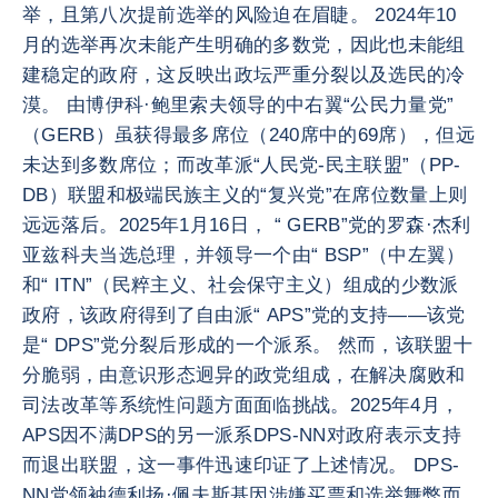
举，且第八次提前选举的风险迫在眉睫。 2024年10
月的选举再次未能产生明确的多数党，因此也未能组
建稳定的政府，这反映出政坛严重分裂以及选民的冷
漠。 由博伊科·鲍里索夫领导的中右翼“公民力量党”
（GERB）虽获得最多席位（240席中的69席），但远
未达到多数席位；而改革派“人民党-民主联盟”（PP-
DB）联盟和极端民族主义的“复兴党”在席位数量上则
远远落后。2025年1月16日， “ GERB”党的罗森·杰利
亚兹科夫当选总理，并领导一个由“ BSP”（中左翼）
和“ ITN”（民粹主义、社会保守主义）组成的少数派
政府，该政府得到了自由派“ APS”党的支持——该党
是“ DPS”党分裂后形成的一个派系。 然而，该联盟十
分脆弱，由意识形态迥异的政党组成，在解决腐败和
司法改革等系统性问题方面面临挑战。2025年4月，
APS因不满DPS的另一派系DPS-NN对政府表示支持
而退出联盟，这一事件迅速印证了上述情况。 DPS-
NN党领袖德利扬·佩夫斯基因涉嫌买票和选举舞弊而