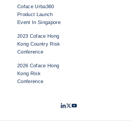
Coface Urba360
Product Launch
Event In Singapore
2023 Coface Hong
Kong Country Risk
Conference
2026 Coface Hong
Kong Risk
Conference
LinkedIn
Twitter
Youtube
- 科法斯
- 科法斯
- 科法斯