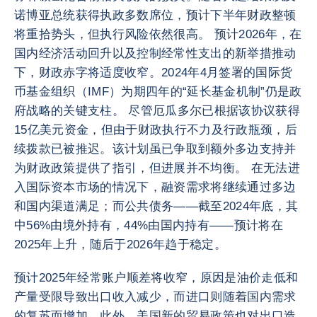
诺博亚总统获得执政多数席位，预计下半年财政整顿
将重拾势头，但执行风险依然很高。 预计2026年，在
国内经济活动回升以及控制经常性支出的新举措推动
下，财政赤字将适度收窄。2024年4月签署的国际货
币基金组织（IMF）为期四年的“延长基金机制”仍是政
府战略的关键支柱。 尽管厄瓜多尔已根据该协议获得
15亿美元资金，但由于财政执行不力及行政瓶颈，后
续拨款已被推迟。该计划虽已争取到额外多边支持并
为财政政策提供了指引，但进展并不均衡。 在无法进
入国际资本市场的情况下，融资需求将继续通过多边
和国内渠道满足；而公共债务——截至2024年底，其
中56%由境外持有，44%由国内持有——预计将在
2025年上升，随后于2026年趋于稳定。
预计2025年经常账户顺差将收窄，原因是油价走低和
产量受限导致出口收入减少，而进口则随着国内需求
的复苏而增加。此外，美国新的贸易政策也对出口造