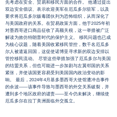
先考虑在安全、贸易和移民方面的合作。 他通过提出
双边安全倡议、表示欢迎美军在厄瓜多尔驻军，以及
要求将厄瓜多尔贩毒团伙列为恐怖组织，从而深化了
与美国政府的关系。在贸易政策方面，他于2025年初
对墨西哥进口商品征收了高额关税，这一举措被广泛
解读为效仿特朗普时代的保护主义。 移民问题也已成
为核心议题，随着美国收紧移民管控，数千名厄瓜多
尔人被遣返回国，这促使诺博亚寻求新的双边安排以
管控移民流动。 尽管这些举措加强了厄瓜多尔与美国
的结盟关系，但也可能进一步加剧与左翼邻国的关系
紧张，并使该国更容易受到美国国内政治变动的影
响。 最后，2024年4月基多墨西哥大使馆遭冲击事件
的余波——该事件导致与墨西哥的外交关系破裂，并
遭到多个地区政府的谴责——至今仍未解决，继续使
厄瓜多尔在拉丁美洲面临外交孤立。