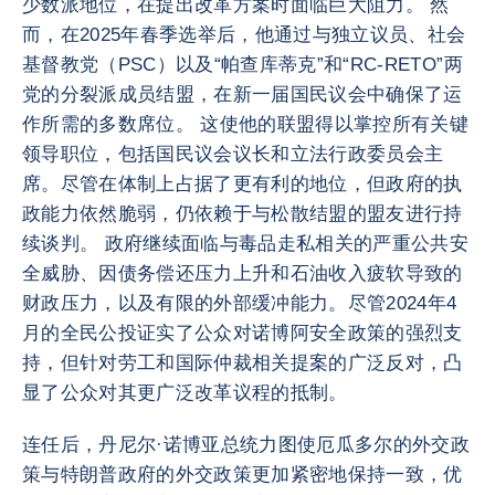
少数派地位，在提出改革方案时面临巨大阻力。 然
而，在2025年春季选举后，他通过与独立议员、社会
基督教党（PSC）以及“帕查库蒂克”和“RC-RETO”两
党的分裂派成员结盟，在新一届国民议会中确保了运
作所需的多数席位。 这使他的联盟得以掌控所有关键
领导职位，包括国民议会议长和立法行政委员会主
席。尽管在体制上占据了更有利的地位，但政府的执
政能力依然脆弱，仍依赖于与松散结盟的盟友进行持
续谈判。 政府继续面临与毒品走私相关的严重公共安
全威胁、因债务偿还压力上升和石油收入疲软导致的
财政压力，以及有限的外部缓冲能力。尽管2024年4
月的全民公投证实了公众对诺博阿安全政策的强烈支
持，但针对劳工和国际仲裁相关提案的广泛反对，凸
显了公众对其更广泛改革议程的抵制。
连任后，丹尼尔·诺博亚总统力图使厄瓜多尔的外交政
策与特朗普政府的外交政策更加紧密地保持一致，优