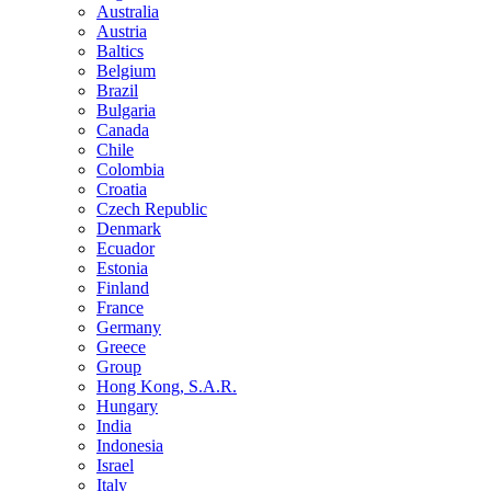
Australia
Austria
Baltics
Belgium
Brazil
Bulgaria
Canada
Chile
Colombia
Croatia
Czech Republic
Denmark
Ecuador
Estonia
Finland
France
Germany
Greece
Group
Hong Kong, S.A.R.
Hungary
India
Indonesia
Israel
Italy