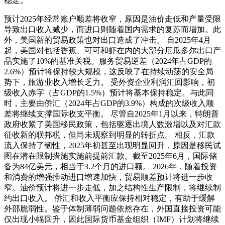
稳定。
预计2025年经常账户顺差将收窄，原因是油价走低和产量受限
导致出口收入减少，而进口则随着国内需求的复苏而增加。此
外，美国新的贸易政策也对出口造成了冲击。 自2025年4月
起，美国对包括香蕉、可可和虾在内的大部分厄瓜多尔出口产
品实施了10%的基准关税。服务贸易逆差（2024年占GDP的
2.6%）预计将保持较大规模，这反映了在持续动荡的安全局
势下，旅游业收入增长乏力。 受外资企业利润汇回影响，初
级收入赤字（占GDP的1.5%）预计将基本保持稳定。与此同
时，主要由侨汇（2024年占GDP的3.9%）构成的次级收入顺
差将继续支撑国际收支平衡。 尽管自2025年1月以来，特朗普
政府收紧了美国移民政策，包括驱逐出境人数激增以及对汇款
征收新的联邦税，但尚未观察到明显的转折点。 相反，汇款
流入保持了韧性，2025年初甚至出现明显回升，原因是移民试
图在潜在限制措施实施前提前汇款。截至2025年6月，国际储
备为84亿美元，相当于3.2个月的进口额。 2026年，随着投资
和消费的增强推动进口增速加快，贸易顺差预计将进一步收
窄。油价预计将进一步走低，加之结构性生产限制，将继续制
约出口收入。 侨汇和收入平衡应保持相对稳定，有助于缓解
外部脆弱性。鉴于体制薄弱问题依然存在，外国直接投资可能
仅出现小幅回升，因此国际货币基金组织（IMF）计划将继续