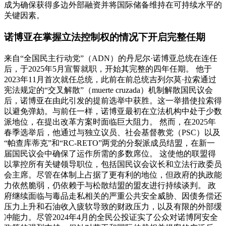
成为确保获得多边外部融资并将国际储备维持在可持续水平的
关键因素。
诺博亚在掌握立法控制权的情况下开启完整任期
来自“全国民主行动党”（ADN）的丹尼尔·诺博亚总统在连任
后，于2025年5月宣誓就职，开始其完整的四年任期。 他于
2023年11月首次就任总统，此前在前总统吉列尔莫·拉索通过
宪法规定的“交叉解散”（muerte cruzada）机制解散国民议会
后，诺博亚在由此引发的提前选举中获胜。这一举措使拉索得
以避免弹劾。与前任一样，诺博亚最初在立法机构中处于少数
派地位，在提出改革方案时面临巨大阻力。 然而，在2025年
春季选举后，他通过与独立议员、社会基督教党（PSC）以及
“帕查库蒂克”和“RC-RETO”两党的分裂派成员结盟，在新一
届国民议会中确保了运作所需的多数席位。 这使他的联盟得
以掌控所有关键领导职位，包括国民议会议长和立法行政委员
会主席。尽管在体制上占据了更有利的地位，但政府的执政能
力依然脆弱，仍依赖于与松散结盟的盟友进行持续谈判。 政
府继续面临与毒品走私相关的严重公共安全威胁、因债务偿还
压力上升和石油收入疲软导致的财政压力，以及有限的外部缓
冲能力。尽管2024年4月的全民公投证实了公众对诺博阿安全