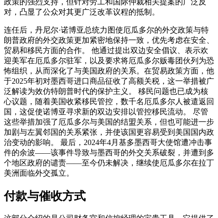
政策的强烈支持，但针对劳工和国际仲裁相关提案的广泛反
对，凸显了公众对其更广泛改革议程的抵制。
连任后，丹尼尔·诺博亚总统力图使厄瓜多尔的外交政策与特
朗普政府的外交政策更加紧密地保持一致，优先考虑在安全、
贸易和移民方面的合作。 他通过提出双边安全倡议、表示欢
迎美军在厄瓜多尔驻军，以及要求将厄瓜多尔贩毒团伙列为恐
怖组织，从而深化了与美国政府的关系。在贸易政策方面，他
于2025年初对墨西哥进口商品征收了高额关税，这一举措被广
泛解读为效仿特朗普时代的保护主义。 移民问题也已成为核
心议题，随着美国收紧移民管控，数千名厄瓜多尔人被遣返回
国，这促使诺博亚寻求新的双边安排以管控移民流动。 尽管
这些举措加强了厄瓜多尔与美国的结盟关系，但也可能进一步
加剧与左翼邻国的关系紧张，并使该国更容易受到美国国内政
治变动的影响。 最后，2024年4月基多墨西哥大使馆遭冲击事
件的余波——该事件导致与墨西哥的外交关系破裂，并遭到多
个地区政府的谴责——至今仍未解决，继续使厄瓜多尔在拉丁
美洲面临外交孤立。
付款与催收方式