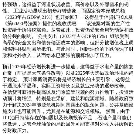
持强劲，这得益于河道状况改善、高价格以及外部需求的韧
性。 工业活动显现出初步好转迹象，而固定资本形成总额
（2023年占GDP的21%）也开始回升，这得益于信贷扩张以及
《第60/90号法案》提供的税收优惠——该法案对新的生产性
投资给予所得税豁免。尽管如此，投资仍受安全局势动荡和政
治分裂的制约。 公共支出（2023年占GDP的15%）继续受到
高昂的安全支出和债务偿还成本的影响，但部分被增值税上调
和燃料补贴削减所抵消。与此同时，国际油价的下跌侵蚀了财
政和对外收入，从而给本已紧张的预算增加了压力。
预计2026年经济增长将进一步提速，这得益于水电产量的恢复
正常（前提是天气条件改善）以及2025年大选后政治环境的趋
于稳定。 预计家庭消费仍将是经济增长的主要引擎，这得益
于通胀水平温和、实际工资增长以及就业形势的逐步改善。
在信贷可获得性提高以及消除监管瓶颈的努力推动下，投资活
动预计将增强，特别是在采矿、建筑和能源领域。随着政府致
力于解决2024年能源危机期间暴露出的瓶颈问题，公共基础设
施支出也可能回升，尤其是在能源和交通领域。 然而，由于
ITT油田持续存在的问题以及长期投资不足，石油产量可能仍
将低迷，尽管全球油价的局部回升可能支撑对外收入并缓解部
分财政压力。