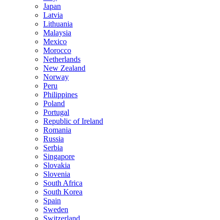
Japan
Latvia
Lithuania
Malaysia
Mexico
Morocco
Netherlands
New Zealand
Norway
Peru
Philippines
Poland
Portugal
Republic of Ireland
Romania
Russia
Serbia
Singapore
Slovakia
Slovenia
South Africa
South Korea
Spain
Sweden
Switzerland