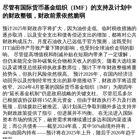
尽管有国际货币基金组织（IMF）的支持及计划中
的财政整顿，财政前景依然脆弱
预计2025年财政赤字将扩大，因为油价走低、临时税收措施的
逐步取消，以及安全支出和债务偿还支出的增加，都将对公共
财政构成压力。月度石油收入已远低于官方预测，这既受到
ITT油田停产导致产量下降的影响，也受到全球油价走弱的影
响。 尽管提高增值税和削减补贴在短期内带来了一定缓解，
但仍未能完全弥补碳氢化合物相关收入的损失。随着大选结束
以及诺博亚总统获得执政多数席位，预计下半年财政整顿将重
拾势头，但执行风险依然很高。 预计2026年，在国内经济活
动回升以及控制经常性支出的新举措推动下，财政赤字将适度
收窄。2024年4月签署的国际货币基金组织（IMF）为期四年
的“延长基金机制”仍是政府战略的关键支柱。 尽管厄瓜多尔
已根据该协议获得15亿美元资金，但由于财政执行不力及行政
瓶颈，后续拨款已被推迟。该计划虽已争取到额外多边支持并
为财政政策提供了指引，但进展并不均衡。 在无法进入国际
资本市场的情况下，融资需求将继续通过多边和国内渠道满
足；而公共债务——截至2024年底，其中56%由境外持有，
44%由国内持有——预计将在2025年上升，随后于2026年趋于