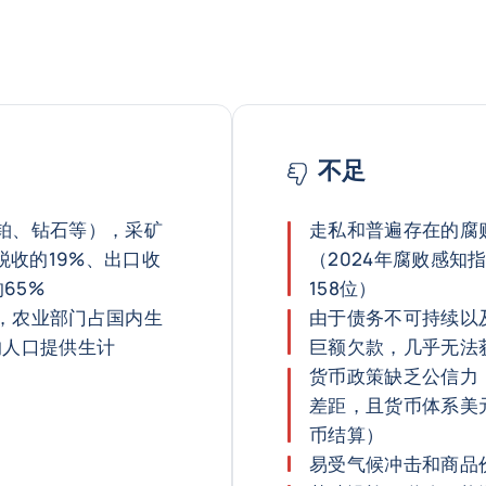
不足
铂、钻石等），采矿
走私和普遍存在的腐
税收的19%、出口收
（2024年腐败感知指
65%
158位）
，农业部门占国内生
由于债务不可持续以
%的人口提供生计
巨额欠款，几乎无法
货币政策缺乏公信力
差距，且货币体系美
币结算）
易受气候冲击和商品