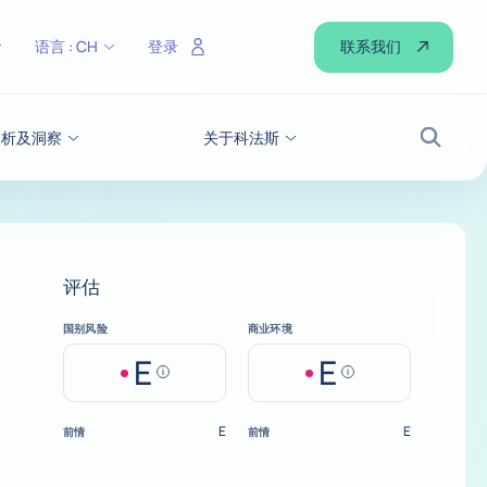
联系我们
语言 :
CH
登录
分析及洞察
关于科法斯
搜索
评估
国别风险
商业环境
E
E
Help
Help
E
E
前情
前情