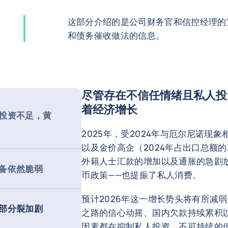
这部分介绍的是公司财务官和信控经理的
和债务催收做法的信息。
尽管存在不信任情绪且私人投
着经济增长
投资不足，黄
2025年，受2024年与厄尔尼诺现
以及金价高企（2024年占出口总额
外籍人士汇款的增加以及通胀的急剧
备依然脆弱
币政策——也提振了私人消费。
预计2026年这一增长势头将有所减
部分裂加剧
之路的信心动摇、国内欠款持续累积
因素都在抑制私人投资。不可持续的债