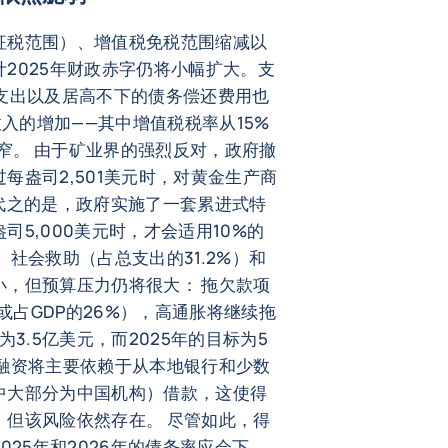
征税范围）、增值税免税范围缩减以
2025年财政赤字仍将小幅扩大。支
支出以及居高不下的债务偿还费用也
收入的增加——其中增值税税率从15%
收窄。 由于矿业界的强烈反对，政府撤
每盎司2,501美元时，对黄金生产商
代之的是，政府实施了一套累进式特
5,000美元时，才会适用10%的
社会救助（占总支出的31.2%）和
小，但预算压力仍将很大： 拖欠款项
%或占GDP的26%），高通胀将继续拖
3.5亿美元，而2025年的目标为5
，融资将主要依赖于从本地银行和少数
中大部分为中国机构）借款，这使得
，但该风险依然存在。 尽管如此，得
025年和2026年的债务率应会下