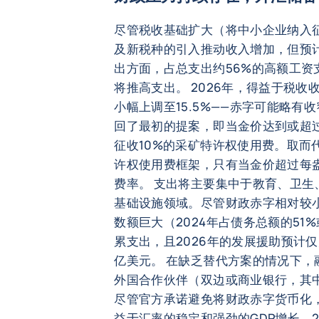
尽管税收基础扩大（将中小企业纳入
及新税种的引入推动收入增加，但预计
出方面，占总支出约56%的高额工资
将推高支出。 2026年，得益于税收
小幅上调至15.5%——赤字可能略有
回了最初的提案，即当金价达到或超过
征收10%的采矿特许权使用费。取而
许权使用费框架，只有当金价超过每盎司
费率。 支出将主要集中于教育、卫生、
基础设施领域。尽管财政赤字相对较
数额巨大（2024年占债务总额的51
累支出，且2026年的发展援助预计仅为
亿美元。 在缺乏替代方案的情况下
外国合作伙伴（双边或商业银行，其
尽管官方承诺避免将财政赤字货币化
益于汇率的稳定和强劲的GDP增长，2