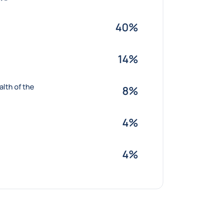
40%
14%
th of the
8%
4%
4%