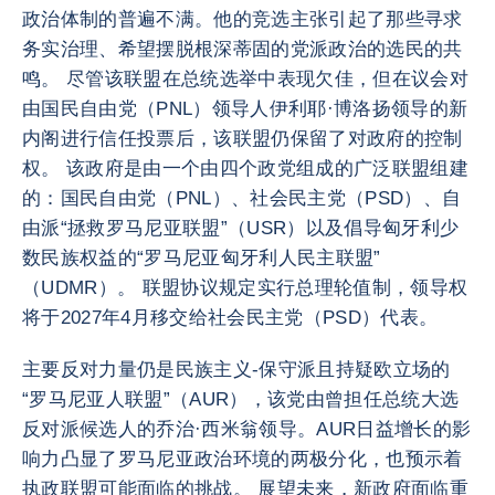
政治体制的普遍不满。他的竞选主张引起了那些寻求
务实治理、希望摆脱根深蒂固的党派政治的选民的共
鸣。 尽管该联盟在总统选举中表现欠佳，但在议会对
由国民自由党（PNL）领导人伊利耶·博洛扬领导的新
内阁进行信任投票后，该联盟仍保留了对政府的控制
权。 该政府是由一个由四个政党组成的广泛联盟组建
的：国民自由党（PNL）、社会民主党（PSD）、自
由派“拯救罗马尼亚联盟”（USR）以及倡导匈牙利少
数民族权益的“罗马尼亚匈牙利人民主联盟”
（UDMR）。 联盟协议规定实行总理轮值制，领导权
将于2027年4月移交给社会民主党（PSD）代表。
主要反对力量仍是民族主义-保守派且持疑欧立场的
“罗马尼亚人联盟”（AUR），该党由曾担任总统大选
反对派候选人的乔治·西米翁领导。AUR日益增长的影
响力凸显了罗马尼亚政治环境的两极分化，也预示着
执政联盟可能面临的挑战。 展望未来，新政府面临重