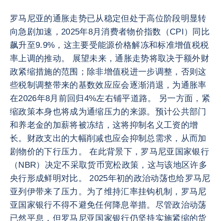
罗马尼亚的通胀走势已从稳定但处于高位阶段明显转
向急剧加速，2025年8月消费者物价指数（CPI）同比
飙升至9.9%，这主要受能源价格解冻和标准增值税税
率上调的推动。 展望未来，通胀走势将取决于额外财
政紧缩措施的范围；除非增值税进一步调整，否则这
些税制调整带来的基数效应应会逐渐消退，为通胀率
在2026年8月前回归4%左右铺平道路。 另一方面，紧
缩政策本身也将成为通缩压力的来源。预计公共部门
和养老金的加薪将被冻结，这将抑制名义工资的增
长。财政支出的大幅削减也应会抑制总需求，从而加
剧物价的下行压力。 在此背景下，罗马尼亚国家银行
（NBR）决定不采取货币宽松政策，这与该地区许多
央行形成鲜明对比。 2025年初的政治动荡也给罗马尼
亚列伊带来了压力。为了维持汇率挂钩机制，罗马尼
亚国家银行不得不避免任何降息举措。尽管政治动荡
已然平息，但罗马尼亚国家银行仍坚持实施紧缩的货