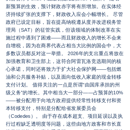
新预算的生效，预计财政赤字将有所增加。在实体经
济持续扩张的支撑下，财政收入应会小幅增长。 尽管
政府已设定目标，旨在提高纳税遵从度并改进税务管
理局（SAT）的征管实践，但该领域的体制改革在实
施过程中遇到了困难——而且财政收入的增长不会来
自增税，因为在商界代表占相当大比例的国会中，大
多数议员都反对这一举措。 2026年的支出重点将放在
加强教育和卫生部上，这符合阿雷瓦洛竞选期间的核
心承诺，同时还将致力于扩大社会保护网——包括燃
油和公共服务补贴，以及面向低收入家庭的现金转移
支付计划。 值得关注的一点是所谓“由国库承担的州
级义务”的增长。其中相当大一部分——占预算的10%
——被分配用于向地方政府提供经常性转移支付和资
本转移支付，特别是分配给省发展委员会
（Codedes）。 由于存在成本超支、项目延误以及执
行过程缺乏透明度等问题，这些由地方政客和市长直