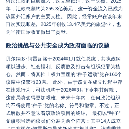
侨民汇款的巨额流入，这完全抵消了这一失衡。2025
年，汇款总额约为255.3亿美元，这一资金流入已成为
该国外汇账户的主要支柱。 因此，经常账户在该年末
再次实现顺差。2025年创收13.4亿美元的旅游业，也
为平衡国际收支做出了贡献。
政治挑战与公共安全成为政府面临的议题
贝尔纳多·阿雷瓦洛于2024年1月就任总统，其执政纲
领以进步、社会福利、反腐败及打击有组织犯罪为核
心。然而，将其推上权力宝座的“种子运动”党在160个
议席中仅获得23席。 此外，由于该党在成立过程中存
在违规行为，司法机构于2026年3月下令将其解散，
这使局势变得更加艰难。未来十年内，任何政治组织
均不得使用“种子”党的名称、符号和徽章。不过，正
式解散并不意味着该政治项目的终结。 最初以“种子”
党旗帜当选的议员们分裂为两个阵营：其中14人成立
了由塞缪尔·佩雷斯领导的新政党“根基党”，该党秉持