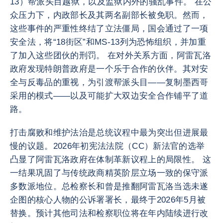
13）帮派头目越狱，以及监狱内外的骚乱事件。 在公
众压力下，内政部长及其两名副部长被免职。然而，
这些事件的严重性终结了立法僵局，国会通过了一项
安全法，将“18街区”和MS-13列为恐怖组织，并加重
了加入这些团伙的刑罚。 在对外关系方面，阿雷瓦洛
政府发现特朗普政府是一个乐于合作的伙伴。其对安
全与反毒品的重视，为引渡帮派头目——复制墨西哥
采用的模式——以及可能扩大双边安全合作铺平了道
路。
打击腐败和维护法治是总统议程中最为突出但进展最
慢的议题。2026年初宪法法院（CC）新法官的选举
凸显了阿雷瓦洛政府在体制革新议程上的局限性。 这
一结果巩固了与传统政商精英阶层立场一致的保守派
多数派地位。总检察长和曾是推翻阿雷瓦洛当选未遂
企图的核心人物的公诉署署长，最终于2026年5月被
替换。预计其他司法和检察职位将在年内陆续进行改