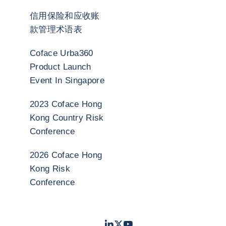
信用保险和应收账
款管理术语表
Coface Urba360
Product Launch
Event In Singapore
2023 Coface Hong
Kong Country Risk
Conference
2026 Coface Hong
Kong Risk
Conference
LinkedIn
Twitter
Youtube
- 科法斯
- 科法斯
- 科法斯