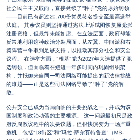
社会民主主义取向，直接延续了“种子”党的原始纲领
——目前已有超过20,700份党员签名提交至最高选举
法庭。 其余议员则坚持通过宪法上诉试图恢复原党派
注册资格，但最终未能如愿。在立法层面，政府却能
反常地利用这种政治分裂局面，从左翼、中间派和右
翼阵营中争取到足够支持，以推动其部分社会和安全
议程。 在选举方面，“根基”党为2027年大选提供了竞
选纲领，但面临着在短短一年多时间内巩固组织架
构，并抵御来自同一司法网络可能提出的新法律挑战
的难题——正是这些司法网络导致了“种子”党的解
散。
公共安全已成为当局面临的主要挑战之一，并成为该
国制度和政治动荡的主要根源。 这一问题最初只是政
府反腐败议程中的次要议题，但很快演变为一场严重
危机，包括“18街区”和“玛拉·萨尔瓦特鲁查”（MS-