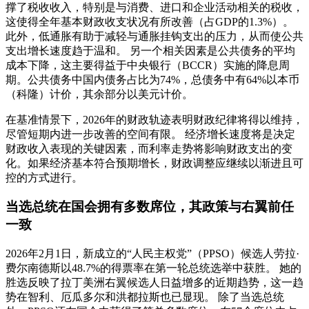
撑了税收收入，特别是与消费、进口和企业活动相关的税收，
这使得全年基本财政收支状况有所改善（占GDP的1.3%）。
此外，低通胀有助于减轻与通胀挂钩支出的压力，从而使公共
支出增长速度趋于温和。 另一个相关因素是公共债务的平均
成本下降，这主要得益于中央银行（BCCR）实施的降息周
期。公共债务中国内债务占比为74%，总债务中有64%以本币
（科隆）计价，其余部分以美元计价。
在基准情景下，2026年的财政轨迹表明财政纪律将得以维持，
尽管短期内进一步改善的空间有限。 经济增长速度将是决定
财政收入表现的关键因素，而利率走势将影响财政支出的变
化。如果经济基本符合预期增长，财政调整应继续以渐进且可
控的方式进行。
当选总统在国会拥有多数席位，其政策与右翼前任
一致
2026年2月1日，新成立的“人民主权党”（PPSO）候选人劳拉·
费尔南德斯以48.7%的得票率在第一轮总统选举中获胜。 她的
胜选反映了拉丁美洲右翼候选人日益增多的近期趋势，这一趋
势在智利、厄瓜多尔和洪都拉斯也已显现。 除了当选总统