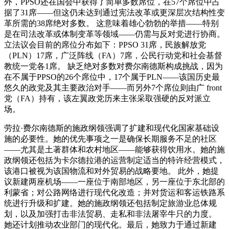
外，PPSO还在国会中获得了简单多数席位，在57个席位中占
据了31席——但这仍未达到通过宪法改革或更深层次结构性变
革所需的38席绝对多数。 这意味着雄心勃勃的举措——特别
是在司法改革或体制变革等领域——仍需与反对党进行协商。
立法议会目前的席位分布如下：PPSO 31席，民族解放党
（PLN）17席，广泛阵线（FA）7席，公民行动党和社会基督
教统一党各1席。 缺乏绝对多数对费尔南德斯构成挑战，因为
在不属于PPSO的26个席位中，17个属于PLN——该国历史最
悠久的政党及其主要政治对手——而另外7个席位则由广 front
党（FA）持有，该左翼政党历来主张采取强硬的反对派立
场。
劳拉·费尔南德斯的施政纲领强调了扩建和现代化国家基础设
施的必要性。她的优先事项之一是确保长期服务不足的社区
——尤其是土著群体和农村地区——能够获得饮用水。她的施
政纲领还包括为卡尔德拉港的运营制定适当的特许经营模式，
该港口被视为该国物流和对外贸易的战略要地。 此外，她提
议新建两座机场——一座位于南部地区，另一座位于东北部的
利蒙省；对公路网络进行现代化改造；并对货运和客运铁路系
统进行升级和扩建。她的施政纲领还包括制定旅游业总体规
划，以及加强打击非法贸易、走私和非法屠宰牛只的力度。
她还计划推动农业部门的现代化。最后，她致力于通过新建