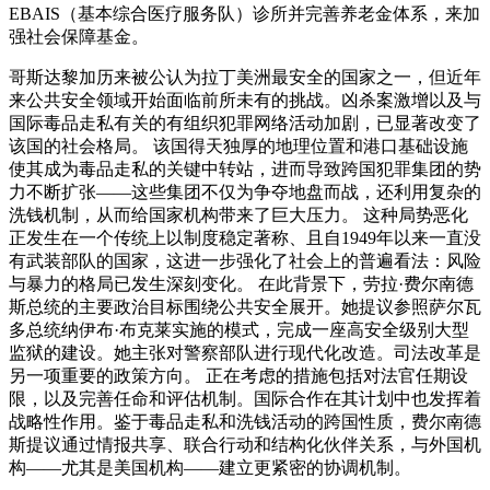
EBAIS（基本综合医疗服务队）诊所并完善养老金体系，来加
强社会保障基金。
哥斯达黎加历来被公认为拉丁美洲最安全的国家之一，但近年
来公共安全领域开始面临前所未有的挑战。凶杀案激增以及与
国际毒品走私有关的有组织犯罪网络活动加剧，已显著改变了
该国的社会格局。 该国得天独厚的地理位置和港口基础设施
使其成为毒品走私的关键中转站，进而导致跨国犯罪集团的势
力不断扩张——这些集团不仅为争夺地盘而战，还利用复杂的
洗钱机制，从而给国家机构带来了巨大压力。 这种局势恶化
正发生在一个传统上以制度稳定著称、且自1949年以来一直没
有武装部队的国家，这进一步强化了社会上的普遍看法：风险
与暴力的格局已发生深刻变化。 在此背景下，劳拉·费尔南德
斯总统的主要政治目标围绕公共安全展开。她提议参照萨尔瓦
多总统纳伊布·布克莱实施的模式，完成一座高安全级别大型
监狱的建设。她主张对警察部队进行现代化改造。司法改革是
另一项重要的政策方向。 正在考虑的措施包括对法官任期设
限，以及完善任命和评估机制。国际合作在其计划中也发挥着
战略性作用。鉴于毒品走私和洗钱活动的跨国性质，费尔南德
斯提议通过情报共享、联合行动和结构化伙伴关系，与外国机
构——尤其是美国机构——建立更紧密的协调机制。