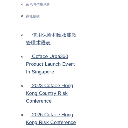
政治与信用风险
商账催收
信用保险和应收账款
管理术语表
Coface Urba360
Product Launch Event
In Singapore
2023 Coface Hong
Kong Country Risk
Conference
2026 Coface Hong
Kong Risk Conference