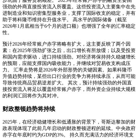
步巩固了服务贸易顺差。 2025年经常账户赤字的融资主要由
强劲的外商直接投资流入所覆盖。这些投资流入主要集中在先
进制造业和知识密集型服务业，支撑了国际收支的稳定，并有
助于将科隆币维持在升值水平。 高水平的国际储备（截至
2026年1月底相当于6个月的进口额）也增强了全年的汇率稳定
性。
预计2026年经常账户赤字将略有扩大，这主要反映了两个因
素：在2025年强劲扩张之后，出口增长有所放缓；以及受投资
和国内需求驱动，进口持续强劲。对经济将保持持久稳健增长
的预期，应能支撑国内吸收能力，并继续对贸易收支构成压
力。 汇率走势将是2026年外部形势的关键因素。如果科隆币
升值趋势持续，某些出口行业的竞争力将持续承压，从而可能
导致传统商品贸易逆差扩大。 其次，预计持续强劲的外国直
接投资流入将足以覆盖经常账户赤字，而外资企业持续大规模
的利润汇回将作为其对冲。
财政整顿趋势将持续
2025年，在经济稳健增长和低通胀的背景下，哥斯达黎加的财
政表现体现了此前几年启动的财政整顿进程的延续。中央政府
赤字在年底时约为GDP的3%。 持久而充满活力的经济环境支