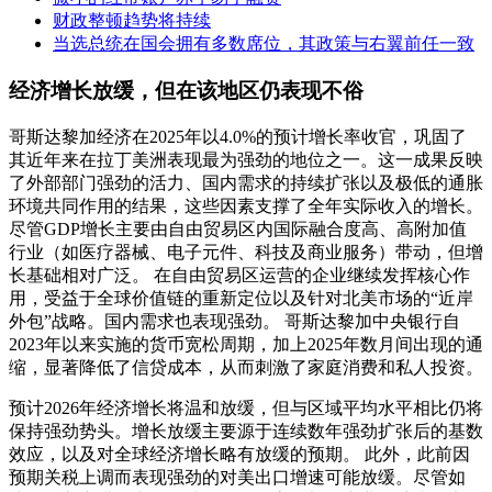
财政整顿趋势将持续
当选总统在国会拥有多数席位，其政策与右翼前任一致
经济增长放缓，但在该地区仍表现不俗
哥斯达黎加经济在2025年以4.0%的预计增长率收官，巩固了
其近年来在拉丁美洲表现最为强劲的地位之一。这一成果反映
了外部部门强劲的活力、国内需求的持续扩张以及极低的通胀
环境共同作用的结果，这些因素支撑了全年实际收入的增长。
尽管GDP增长主要由自由贸易区内国际融合度高、高附加值
行业（如医疗器械、电子元件、科技及商业服务）带动，但增
长基础相对广泛。 在自由贸易区运营的企业继续发挥核心作
用，受益于全球价值链的重新定位以及针对北美市场的“近岸
外包”战略。国内需求也表现强劲。 哥斯达黎加中央银行自
2023年以来实施的货币宽松周期，加上2025年数月间出现的通
缩，显著降低了信贷成本，从而刺激了家庭消费和私人投资。
预计2026年经济增长将温和放缓，但与区域平均水平相比仍将
保持强劲势头。增长放缓主要源于连续数年强劲扩张后的基数
效应，以及对全球经济增长略有放缓的预期。 此外，此前因
预期关税上调而表现强劲的对美出口增速可能放缓。尽管如