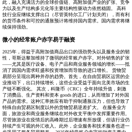
此，融入充满活力的全球价值链、高附加值产业的扩张、竞争
力以及生产结构多元化等主要结构性驱动力依然稳固。 高科
技行业应继续支撑出口（尽管英特尔工厂计划关闭），而有利
的货币条件和可控的通胀预计将维持国内需求。国内需求将继
续保持强劲。
微小的经常账户赤字易于融资
2025年，得益于高附加值商品出口的强劲势头以及服务业的韧
性，哥斯达黎加维持了微弱的经常账户赤字。对外销售的扩张
——尤其是医疗设备、电子产品和商业服务领域的增长——抵
消了因国内需求旺盛和投资增加而导致的进口增长。 货物贸
易部分呈现出两种并存的趋势。首先，在自由贸易区运营的企
业推动下，出口持续增长，这些企业受益于面向北美市场的生
产链不断强化。 其次，科隆币（CRC）全年持续升值，刺激
了消费品、生产资料和资本 goods 的进口，从而增加了对外国
产品的需求。这种汇率效应有助于抑制通胀压力，但也导致了
特殊自由贸易区制度以外的货物贸易逆差扩大。 在服务业方
面，旅游业和商业服务继续在对外收支平衡中发挥重要作用。
尽管旅游业在疫情后的高峰期过后增速有所放缓，但该行业仍
持续产生可观的外汇收入。此外，企业服务和技术服务也进一