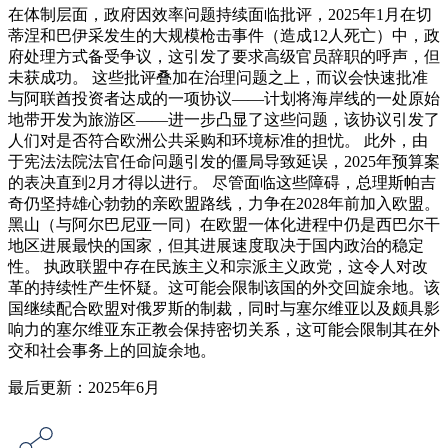
在体制层面，政府因效率问题持续面临批评，2025年1月在切
蒂涅和巴伊采发生的大规模枪击事件（造成12人死亡）中，政
府处理方式备受争议，这引发了要求高级官员辞职的呼声，但
未获成功。 这些批评叠加在治理问题之上，而议会快速批准
与阿联酋投资者达成的一项协议——计划将海岸线的一处原始
地带开发为旅游区——进一步凸显了这些问题，该协议引发了
人们对是否符合欧洲公共采购和环境标准的担忧。 此外，由
于宪法法院法官任命问题引发的僵局导致延误，2025年预算案
的表决直到2月才得以进行。 尽管面临这些障碍，总理斯帕吉
奇仍坚持雄心勃勃的亲欧盟路线，力争在2028年前加入欧盟。
黑山（与阿尔巴尼亚一同）在欧盟一体化进程中仍是西巴尔干
地区进展最快的国家，但其进展速度取决于国内政治的稳定
性。 执政联盟中存在民族主义和宗派主义政党，这令人对改
革的持续性产生怀疑。这可能会限制该国的外交回旋余地。该
国继续配合欧盟对俄罗斯的制裁，同时与塞尔维亚以及颇具影
响力的塞尔维亚东正教会保持密切关系，这可能会限制其在外
交和社会事务上的回旋余地。
最后更新：2025年6月