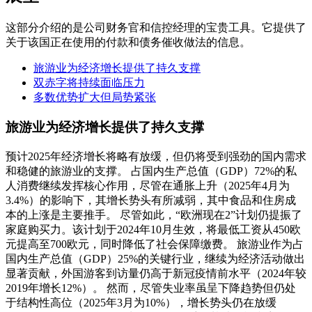
这部分介绍的是公司财务官和信控经理的宝贵工具。它提供了
关于该国正在使用的付款和债务催收做法的信息。
旅游业为经济增长提供了持久支撑
双赤字将持续面临压力
多数优势扩大但局势紧张
旅游业为经济增长提供了持久支撑
预计2025年经济增长将略有放缓，但仍将受到强劲的国内需求
和稳健的旅游业的支撑。 占国内生产总值（GDP）72%的私
人消费继续发挥核心作用，尽管在通胀上升（2025年4月为
3.4%）的影响下，其增长势头有所减弱，其中食品和住房成
本的上涨是主要推手。 尽管如此，“欧洲现在2”计划仍提振了
家庭购买力。该计划于2024年10月生效，将最低工资从450欧
元提高至700欧元，同时降低了社会保障缴费。 旅游业作为占
国内生产总值（GDP）25%的关键行业，继续为经济活动做出
显著贡献，外国游客到访量仍高于新冠疫情前水平（2024年较
2019年增长12%）。 然而，尽管失业率虽呈下降趋势但仍处
于结构性高位（2025年3月为10%），增长势头仍在放缓