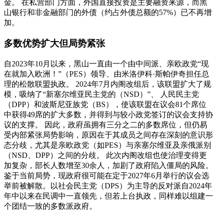
金。 在私营部门方面，外国直接投资是主要融资来源，而黑
山银行和非金融部门的外债（约占外债总额的57%）已不再增
加。
多数优势扩大但局势紧张
自2023年10月以来，黑山一直由一个由中间派、亲欧政党“现
在就加入欧洲！”（PES）领导、由米洛伊科·斯帕伊奇担任总
理的松散联盟执政。 2024年7月内阁改组后，该联盟扩大了规
模，吸纳了“新塞尔维亚民主党的（NSD）”、 人民民主党
（DPP）和波斯尼亚族党（BS），使该联盟在议会81个席位
中获得49席的扩大多数，并得到与较小政党签订的议会支持协
议的支撑。 因此，政府虽拥有三分之二的多数席位，但仍易
受内部紧张局势影响，原因在于其成员之间存在深刻的意识形
态分歧，尤其是亲欧政党（如PES）与亲塞尔维亚及亲俄派别
（NSD、DPP）之间的分歧。 此次内阁改组也使治理变得更
加复杂，部长人数增至30余人，加剧了政府陷入僵局的风险。
鉴于当前局势，现政府很可能在定于2027年6月举行的议会选
举前被解散。以社会民主党（DPS）为主导的反对派自2024年
年中以来在民调中一直领先，但若上台执政，同样难以组建一
个团结一致的多数派政府。