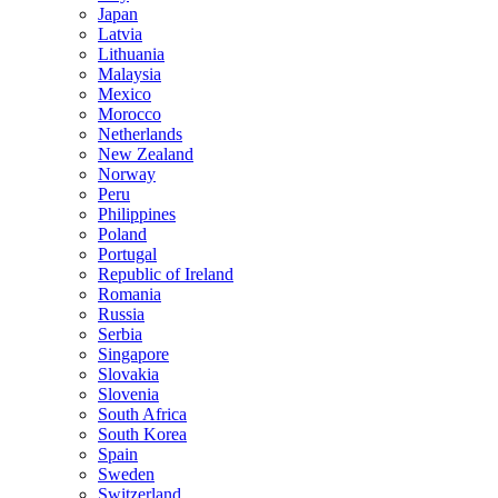
Japan
Latvia
Lithuania
Malaysia
Mexico
Morocco
Netherlands
New Zealand
Norway
Peru
Philippines
Poland
Portugal
Republic of Ireland
Romania
Russia
Serbia
Singapore
Slovakia
Slovenia
South Africa
South Korea
Spain
Sweden
Switzerland