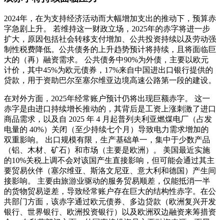
2024年，在为支持经济活动而大幅增加支出的推动下，预算赤
字急剧上升。 若维持这一财政立场，2025年的赤字将进一步
扩大，原因包括社会转移支付增加、公共投资持续以及劳动强
制性税费降低。公共债务的上升趋势预计将持续，且将面临巨
大的（再）融资需求。 公共债务中90%为外债，主要以欧元
计价，其中45%为欧元债券，17%来自中国进出口银行提供的
贷款，用于资助巴尔至塞尔维亚边境高速公路第一段的建设。
在对外方面，2025年经常账户预计仍将出现巨额赤字。 这一
赤字是由进口持续增长推动的，其背后是工资上涨刺激了进口
商品需求，以及自 2025 年 4 月起普列夫利亚燃煤电厂（占发
电量的 40%）关闭（至少持续七个月）导致电力需求增加的
双重影响。 出口规模有限，生产基础单一，集中于少数产品
（铝、木材、矿石）和市场（主要是欧洲）。 美国最近实施
的10%关税上调不会对该国产生直接影响，但可能会通过其主
要贸易伙伴（塞尔维亚、斯洛文尼亚、意大利和德国）产生间
接影响。 主要由旅游业驱动的服务贸易顺差，仅能抵消一半
的货物贸易逆差，导致经常账户存在巨大的结构性赤字。在公
共部门方面，该赤字通过欧元债券、多边贷款（欧洲复兴开发
银行、世界银行、欧洲投资银行）以及欧洲双边融资来筹措资