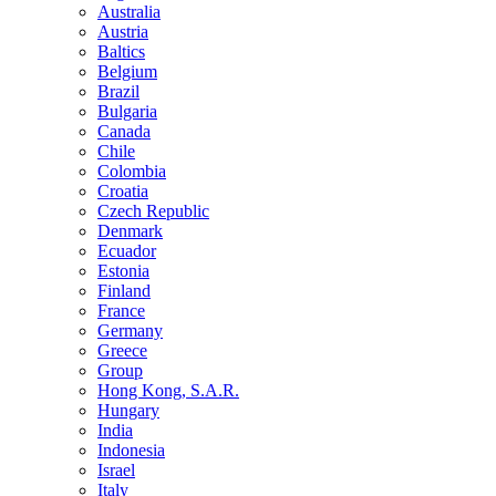
Australia
Austria
Baltics
Belgium
Brazil
Bulgaria
Canada
Chile
Colombia
Croatia
Czech Republic
Denmark
Ecuador
Estonia
Finland
France
Germany
Greece
Group
Hong Kong, S.A.R.
Hungary
India
Indonesia
Israel
Italy