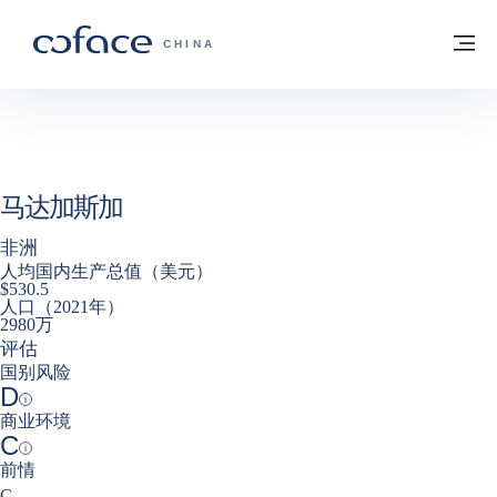
查看内容
返回首页
菜
科法斯：携手共创安全贸易 - 首页
CHINA
马达加斯加
非洲
人均国内生产总值（美元）
$530.5
人口（2021年）
2980万
评估
国别风险
D
Help
商业环境
C
Help
前情
decrease
C