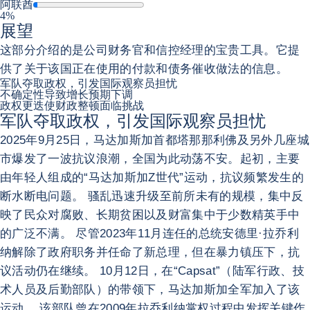
阿联酋
4%
展望
这部分介绍的是公司财务官和信控经理的宝贵工具。它提
供了关于该国正在使用的付款和债务催收做法的信息。
军队夺取政权，引发国际观察员担忧
不确定性导致增长预期下调
政权更迭使财政整顿面临挑战
军队夺取政权，引发国际观察员担忧
2025年9月25日，马达加斯加首都塔那那利佛及另外几座城
市爆发了一波抗议浪潮，全国为此动荡不安。起初，主要
由年轻人组成的“马达加斯加Z世代”运动，抗议频繁发生的
断水断电问题。 骚乱迅速升级至前所未有的规模，集中反
映了民众对腐败、长期贫困以及财富集中于少数精英手中
的广泛不满。 尽管2023年11月连任的总统安德里·拉乔利
纳解除了政府职务并任命了新总理，但在暴力镇压下，抗
议活动仍在继续。 10月12日，在“Capsat”（陆军行政、技
术人员及后勤部队）的带领下，马达加斯加全军加入了该
运动。 该部队曾在2009年拉乔利纳掌权过程中发挥关键作