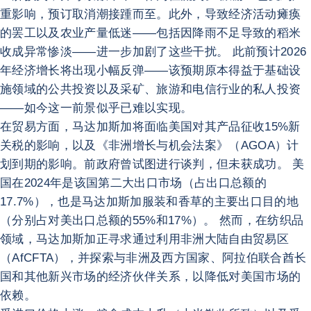
重影响，预订取消潮接踵而至。此外，导致经济活动瘫痪
的罢工以及农业产量低迷——包括因降雨不足导致的稻米
收成异常惨淡——进一步加剧了这些干扰。 此前预计2026
年经济增长将出现小幅反弹——该预期原本得益于基础设
施领域的公共投资以及采矿、旅游和电信行业的私人投资
——如今这一前景似乎已难以实现。
在贸易方面，马达加斯加将面临美国对其产品征收15%新
关税的影响，以及《非洲增长与机会法案》（AGOA）计
划到期的影响。前政府曾试图进行谈判，但未获成功。 美
国在2024年是该国第二大出口市场（占出口总额的
17.7%），也是马达加斯加服装和香草的主要出口目的地
（分别占对美出口总额的55%和17%）。 然而，在纺织品
领域，马达加斯加正寻求通过利用非洲大陆自由贸易区
（AfCFTA），并探索与非洲及西方国家、阿拉伯联合酋长
国和其他新兴市场的经济伙伴关系，以降低对美国市场的
依赖。