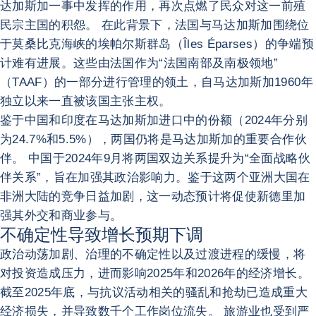
达加斯加一事中发挥的作用，再次点燃了民众对这一前殖
民宗主国的积怨。 在此背景下，法国与马达加斯加围绕位
于莫桑比克海峡的埃帕尔斯群岛（Îles Éparses）的争端预
计难有进展。这些由法国作为“法国南部及南极领地”
（TAAF）的一部分进行管理的领土，自马达加斯加1960年
独立以来一直被该国主张主权。
鉴于中国和印度在马达加斯加进口中的份额（2024年分别
为24.7%和5.5%），两国仍将是马达加斯加的重要合作伙
伴。 中国于2024年9月将两国双边关系提升为“全面战略伙
伴关系”，旨在加强其政治影响力。鉴于这两个亚洲大国在
非洲大陆的竞争日益加剧，这一动态预计将促使新德里加
强其外交和商业参与。
不确定性导致增长预期下调
政治动荡加剧、治理的不确定性以及过渡进程的缓慢，将
对投资造成压力，进而影响2025年和2026年的经济增长。
截至2025年底，与抗议活动相关的骚乱和抢劫已造成重大
经济损失，并导致数千个工作岗位流失。 旅游业也受到严