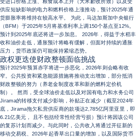
受进口价格上涨、粮食成本上升（大米歉收所致）以及受
供应短缺影响的电力和燃料价格上涨推动，预计2025年通
货膨胀率将维持在较高水平。 为此，马达加斯加中央银行
（BFM）于2025年5月将基准利率上调150个基点至12%。
预计到2025年底还将进一步加息。 2026年，得益于水稻丰
收和油价走低，通胀预计将略有缓解，但面对持续的通胀
压力，货币政策仍可能保持紧缩态势。
政权更迭使财政整顿面临挑战
预计2025年预算赤字将进一步恶化，2026年则会略有收
窄。公共投资和紧急能源措施将推动支出增加，部分抵消
财政整顿的努力（养老金制度改革和新的燃料定价机
制）。 然而，受全球油价走低以及对国有电力和水务公司
Jirama的转移支付减少影响，补贴正在减少（截至2024年
底，Jirama拖欠私营供应商的款项达2,785亿阿里亚里，即
6.21亿美元， 且不包括经常性经营亏损）预计将因该公司
的复苏计划而减少。与此同时，公共收入将通过开征新的
移动交易税、2026年起香草出口量的增加，以及国际货币