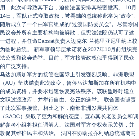
用，此次却导致其下台，迫使法国安排其秘密撤离。 10月
14日，军队正式夺取政权，被罢黜的总统称此举为“政变”。
随后成立了一个由军官组成的“过渡国防委员会”。尽管除国
民议会外所有主要机构均被解散，但宪法法院仍认可了这
一进程，并任命Capsat负责人迈克尔·兰德里亚尼里纳上校
为临时总统。 新军事领导层承诺将在2027年10月前组织宪
法公投和议会选举。目前，军方接管政权似乎得到了民众
的广泛支持。
马达加斯加军方的接管在国际上引发强烈反响。非洲联盟
（AU）坚决谴责此次政变，暂停马达加斯加在所有机构中
的成员资格，并要求迅速恢复宪法秩序。该联盟呼吁建立
文职过渡政府，并举行自由、公正的选举。 联合国也谴责
了此次军事接管。相比之下，南部非洲发展共同体
（SADC）采取了更为和解的态度，宣布其长老委员会和调
解参考小组将担任调解人。法国对军方夺权表示关切，并
敦促其维护民主和法治。 法国在协助拉乔利纳总统逃离马