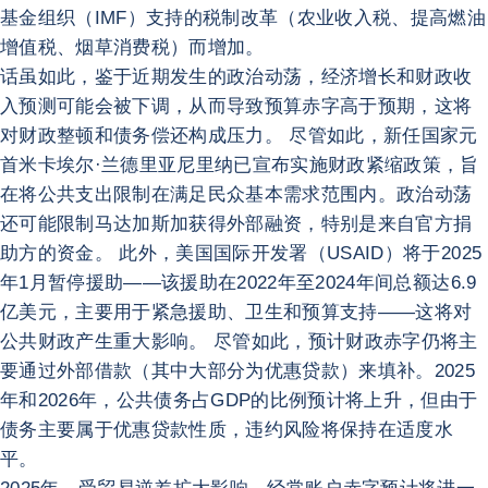
基金组织（IMF）支持的税制改革（农业收入税、提高燃油
增值税、烟草消费税）而增加。
话虽如此，鉴于近期发生的政治动荡，经济增长和财政收
入预测可能会被下调，从而导致预算赤字高于预期，这将
对财政整顿和债务偿还构成压力。 尽管如此，新任国家元
首米卡埃尔·兰德里亚尼里纳已宣布实施财政紧缩政策，旨
在将公共支出限制在满足民众基本需求范围内。政治动荡
还可能限制马达加斯加获得外部融资，特别是来自官方捐
助方的资金。 此外，美国国际开发署（USAID）将于2025
年1月暂停援助——该援助在2022年至2024年间总额达6.9
亿美元，主要用于紧急援助、卫生和预算支持——这将对
公共财政产生重大影响。 尽管如此，预计财政赤字仍将主
要通过外部借款（其中大部分为优惠贷款）来填补。2025
年和2026年，公共债务占GDP的比例预计将上升，但由于
债务主要属于优惠贷款性质，违约风险将保持在适度水
平。