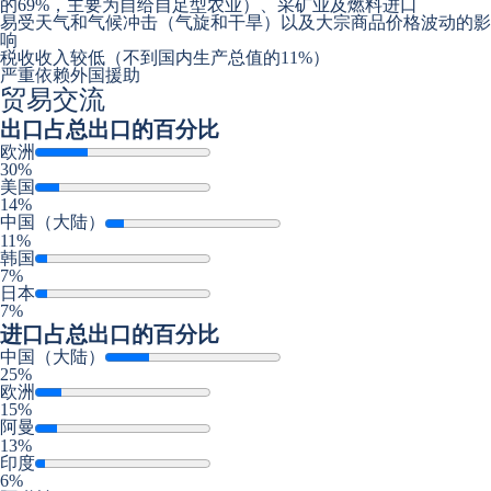
的69%，主要为自给自足型农业）、采矿业及燃料进口
易受天气和气候冲击（气旋和干旱）以及大宗商品价格波动的影
响
税收收入较低（不到国内生产总值的11%）
严重依赖外国援助
贸易交流
出口
占总出口的百分比
欧洲
30%
美国
14%
中国（大陆）
11%
韩国
7%
日本
7%
进口
占总出口的百分比
中国（大陆）
25%
欧洲
15%
阿曼
13%
印度
6%