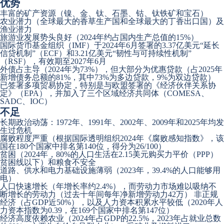
优势
丰富的矿产资源（镍、金、钛、石墨、钴、钛铁矿和宝石）
农业潜力（全球最大的香草生产国和全球最大的丁香出口国）及
渔业潜力
旅游业发展势头良好（2024年约占国内生产总值的15%）
国际货币基金组织（IMF）于2024年6月签署的3.37亿美元“延长
信贷机制”（ECF）和3.21亿美元“韧性与可持续性机制”
（RSF），有效期至2027年6月
外债占主导（2024年为73%），但大部分为优惠贷款（占2025年
新增债务总额的81%，其中73%为多边贷款，9%为双边贷款）
已签署多项贸易协定，特别是与欧盟签署的《经济伙伴关系协
定》（EPA），并加入了三个区域经济共同体（COMESA、
SADC、IOC）
不足
长期政治动荡：1972年、1991年、2002年、2009年和2025年均发
生过危机
腐败程度严重（根据国际透明组织2024年《腐败感知指数》，该
国在180个国家中排名第140位，得分为26/100）
贫困（2024年，80%的人口生活在2.15美元购买力平价（PPP）
贫困线以下）和粮食不安全
道路、供水和电力基础设施薄弱（2023年，39.4%的人口能够用
电）
人口快速增长（年增长率约2.4%），而劳动力市场难以吸纳不
断增长的劳动力（过去十年间每年净新增劳动力42万） 非正规
经济（占GDP近50%），以及人力资本积累水平较低（2020年人
力资本指数为0.39，在169个国家中排名第147位）
经济高度依赖农业（2024年占GDP的22.5%，2023年占就业总数