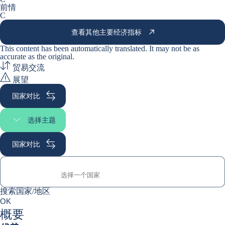
前情
C
查看其他主要经济指标
This content has been automatically translated. It may not be as
accurate as the
original
.
贸易交流
展望
国家对比
选择主题
选择页面
国家对比
搜索国家/地区
搜索国家/地区
0
OK
suggestions
概要