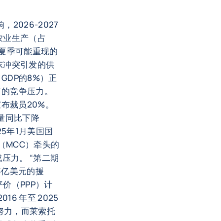
2026-2027
农业生产（占
年夏季可能重现的
东冲突引发的供
DP的8%）正
石的竞争压力。
宣布裁员20%。
量同比下降
5年1月美国国
（MCC）牵头的
成压力。 “第二期
3亿美元的援
价（PPP）计
16 年至 2025
努力，而莱索托