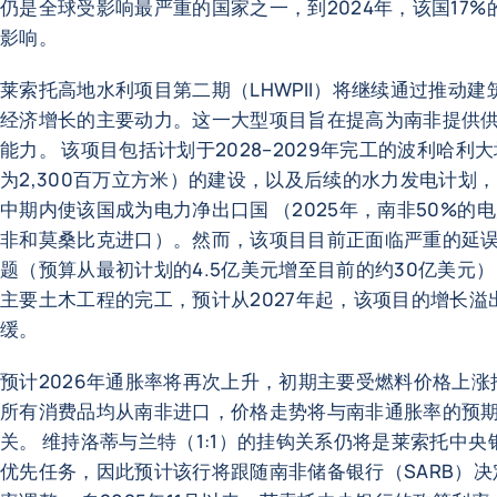
仍是全球受影响最严重的国家之一，到2024年，该国17%
影响。
莱索托高地水利项目第二期（LHWPII）将继续通过推动建
经济增长的主要动力。这一大型项目旨在提高为南非提供
能力。 该项目包括计划于2028–2029年完工的波利哈利
为2,300百万立方米）的建设，以及后续的水力发电计划
中期内使该国成为电力净出口国 （2025年，南非50%的
非和莫桑比克进口）。然而，该项目目前正面临严重的延
题（预算从最初计划的4.5亿美元增至目前的约30亿美元）
主要土木工程的完工，预计从2027年起，该项目的增长溢
缓。
预计2026年通胀率将再次上升，初期主要受燃料价格上涨
所有消费品均从南非进口，价格走势将与南非通胀率的预
关。 维持洛蒂与兰特（1:1）的挂钩关系仍将是莱索托中央
优先任务，因此预计该行将跟随南非储备银行（SARB）