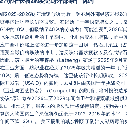
经济增长将继续受到外部条件制约
继2025-2026财年增速放缓之后，受不利外部经济环境影响，
财年的经济增长仍将疲软。 在经历了一年稳健增长之后，
GDP的10%，但吸纳了40%的劳动力）可能会受到2026
厄尔尼诺现象引发的干旱影响。 化肥供应本已有限，而中
应中断和价格上涨将进一步加剧这一困境。钻石开采业（占G
遭受全球价格暴跌的冲击，这反映出需求疲软以及合成钻
因此，该国最大的莱森格（Letseng）矿场于2025年9月
在工业方面，纺织业在经历了2025年极其糟糕的一年（产
10%）后，低迷态势将持续，这已使该行业长期疲软。 202
际开发署（USAID）的撤销，以及8月由美国千年挑战公司
《卫生与园艺协定》（Compact II）的取消，将对投资造
协议”原计划在2024年至2029年间向卫生和灌溉领域提供
助。 相比之下，服务业的增长预计将保持稳定。按购买力平
算的人均国内生产总值将仍远低于 2012–2016 年的水平（20
年间下降 12%）。 美国援助的减少削弱了防治艾滋病毒的