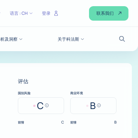
联系我们
语言 :
CH
登录
分析及洞察
关于科法斯
搜索
评估
国别风险
商业环境
C
B
Help
Help
C
B
前情
前情