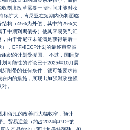
大幅削减支出的回旋余地很小，而牺
税收制度改革需要一段时间才能对收
将持续扩大，肯尼亚在短期内仍将面临
结构（45%为外债，其中约25%欠
属于中期到期债务）使其容易受到汇
4月，由于肯尼亚未能满足获得最后一
），EFF和ECF计划的最终审查被
金组织的计划受援国。 不过，国际货
可能性的讨论已于2025年10月展
划所附带的任何条件，很可能要求肯
税在内的措施，展现出加强财政整顿
反对。
表现和侨汇的改善而大幅收窄，预计
平。贸易逆差（约占2024年GDP的
和园艺产品的出口预计将保持强劲，但