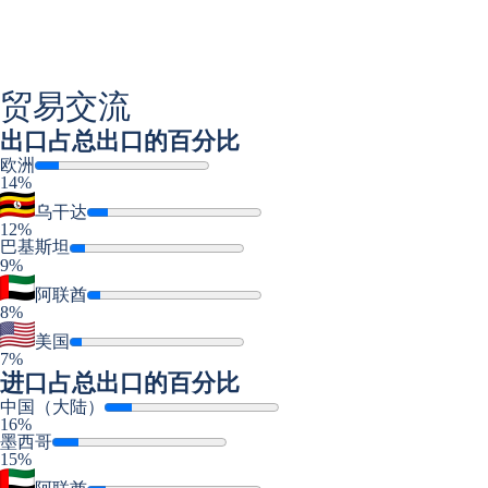
贸易交流
出口
占总出口的百分比
欧洲
14%
乌干达
12%
巴基斯坦
9%
阿联酋
8%
美国
7%
进口
占总出口的百分比
中国（大陆）
16%
墨西哥
15%