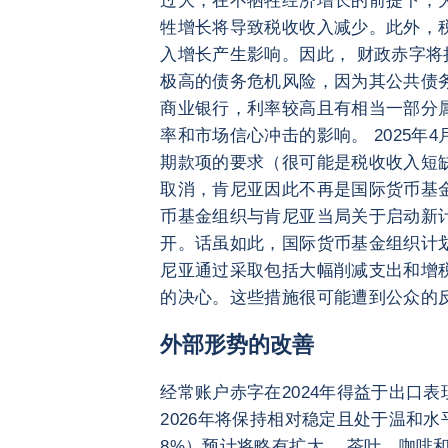
过大，在不牺牲经济增长的前提下，
牲增长将导致税收收入减少。此外，
入增长产生影响。因此， 财政赤字
极高的债务危机风险，因为其公共债务
商业银行，利率较高且有相当一部分
率和市场信心冲击的影响。 2025年
期款项的要求（很可能是税收收入短缺
取消，肯尼亚因此不再是国际货币基
币基金组织与肯尼亚当局关于启动新计划
开。话虽如此，国际货币基金组织计
尼亚通过采取包括大幅削减支出和增
的决心。这些措施很可能遭到公众的
外部形势的改善
经常账户赤字在2024年得益于出口
2026年将保持相对稳定且处于温和水
8%）预计将略有扩大。 茶叶、咖啡