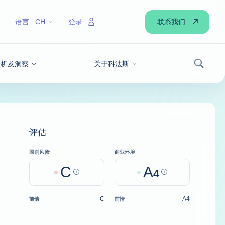
联系我们
语言 :
CH
登录
分析及洞察
关于科法斯
搜索
评估
国别风险
商业环境
C
A
Help
4
Help
C
A4
前情
前情