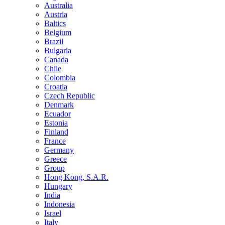
Australia
Austria
Baltics
Belgium
Brazil
Bulgaria
Canada
Chile
Colombia
Croatia
Czech Republic
Denmark
Ecuador
Estonia
Finland
France
Germany
Greece
Group
Hong Kong, S.A.R.
Hungary
India
Indonesia
Israel
Italy