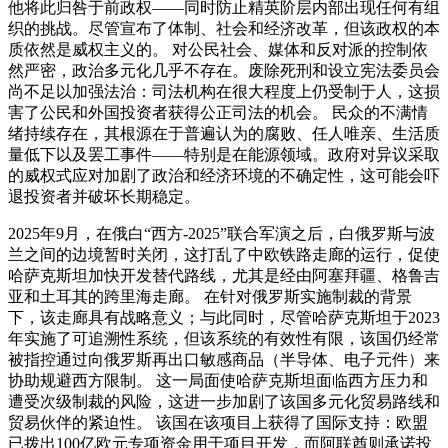
他将此归咎于前政权——同时防止精英阶层内部出现任何有组
织的挑战。尽管宣布了体制、社会和经济改革，但该政权的本
质依然是威权主义的。 对公民社会、媒体和反对派的控制依
然严密，政治多元化几乎不存在。废除死刑和设立宪法委员会
尚不足以加强法治：司法机构在很大程度上仍受制于人，这损
害了公民和外国投资者获得公正司法的机会。 民众的不满情
绪持续存在，其根源在于普遍认为的腐败、任人唯亲、生活质
量低下以及罢工事件——特别是在能源领域。政府对异议采取
的威权式应对加剧了政治和经济环境的不确定性，这可能会吓
退投资者并破坏长期稳定。
2025年9月，在俄白“西方-2025”联合军演之后，白俄罗斯与波
兰之间的边境暂时关闭，这打乱了中欧铁路走廊的运行，促使
哈萨克斯坦加快开发替代路线，尤其是经由阿塞拜疆、格鲁吉
亚和土耳其的跨里海走廊。 在针对俄罗斯实施制裁的背景
下，该走廊具有战略意义；与此同时，尽管哈萨克斯坦于2023
年实施了可追溯性系统，但该系统的有效性有限，该国仍经常
被指控通过向俄罗斯再出口敏感商品（半导体、电子元件）来
协助规避西方限制。 这一局面使哈萨克斯坦面临西方压力和
遭受次级制裁的风险，这进一步加剧了该国多元化贸易路线和
贸易伙伴的紧迫性。 该国在该项目上获得了国际支持：欧盟
已拨出100亿欧元专项资金用于项目开发，而阿联酋则承诺投