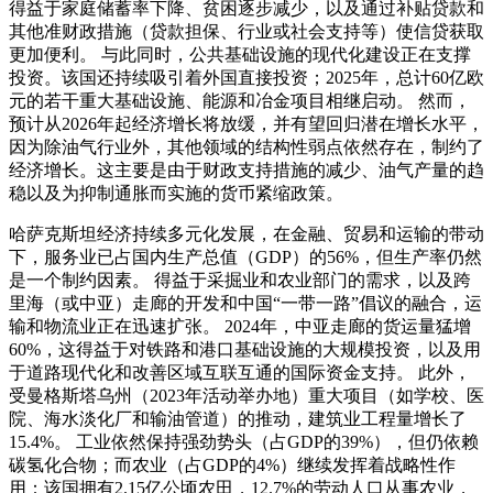
得益于家庭储蓄率下降、贫困逐步减少，以及通过补贴贷款和
其他准财政措施（贷款担保、行业或社会支持等）使信贷获取
更加便利。 与此同时，公共基础设施的现代化建设正在支撑
投资。该国还持续吸引着外国直接投资；2025年，总计60亿欧
元的若干重大基础设施、能源和冶金项目相继启动。 然而，
预计从2026年起经济增长将放缓，并有望回归潜在增长水平，
因为除油气行业外，其他领域的结构性弱点依然存在，制约了
经济增长。这主要是由于财政支持措施的减少、油气产量的趋
稳以及为抑制通胀而实施的货币紧缩政策。
哈萨克斯坦经济持续多元化发展，在金融、贸易和运输的带动
下，服务业已占国内生产总值（GDP）的56%，但生产率仍然
是一个制约因素。 得益于采掘业和农业部门的需求，以及跨
里海（或中亚）走廊的开发和中国“一带一路”倡议的融合，运
输和物流业正在迅速扩张。 2024年，中亚走廊的货运量猛增
60%，这得益于对铁路和港口基础设施的大规模投资，以及用
于道路现代化和改善区域互联互通的国际资金支持。 此外，
受曼格斯塔乌州（2023年活动举办地）重大项目（如学校、医
院、海水淡化厂和输油管道）的推动，建筑业工程量增长了
15.4%。 工业依然保持强劲势头（占GDP的39%），但仍依赖
碳氢化合物；而农业（占GDP的4%）继续发挥着战略性作
用：该国拥有2.15亿公顷农田，12.7%的劳动人口从事农业，