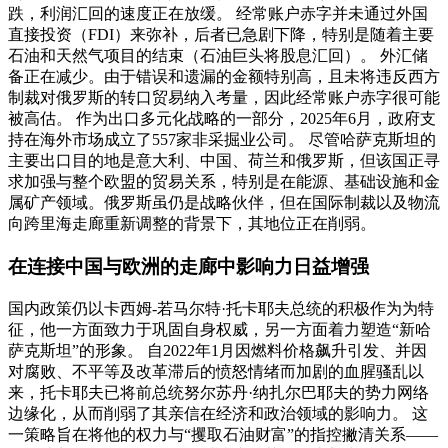
跌，利润汇回的速度正在放缓。 经常账户赤字并未通过外国
直接投资（FDI）来弥补，后者已急剧下降，特别是随着主要
石油和天然气项目的结束（石油巨头将股息汇回）。 外汇储
备正在减少。由于错误和遗漏的金额特别高，且未将违反西方
制裁对俄罗斯的转口贸易纳入考量，因此经常账户赤字很可能
被高估。 作为出口多元化战略的一部分，2025年6月，政府支
持在海外市场成立了557家非采掘业公司。 尽管哈萨克斯坦的
主要出口目的地是意大利、中国、荷兰和俄罗斯，但该国正寻
求加强与整个欧盟的贸易关系，特别是在能源、基础设施和金
属矿产领域。俄罗斯虽仍是战略伙伴，但在国际制裁以及物流
向跨里海走廊重新调整的背景下，其地位正在削弱。
在连接中国与欧洲的走廊中影响力日益增强
国内政策仍以卡西姆-若马尔特·托卡耶夫总统的积极作为为特
征，他一方面致力于巩固自身权威，另一方面着力塑造“新哈
萨克斯坦”的形象。 自2022年1月因燃料价格飙升引发、并因
对腐败、不平等及改革滞后的愤怒情绪而加剧的血腥骚乱以
来，托卡耶夫已将前总统努尔苏丹·纳扎尔巴耶夫的势力网络
边缘化，从而削弱了其亲信在经济和政治领域的影响力。 这
一策略旨在将他的权力与“攫取石油财富”的指控撇清关系——