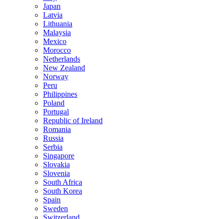
Japan
Latvia
Lithuania
Malaysia
Mexico
Morocco
Netherlands
New Zealand
Norway
Peru
Philippines
Poland
Portugal
Republic of Ireland
Romania
Russia
Serbia
Singapore
Slovakia
Slovenia
South Africa
South Korea
Spain
Sweden
Switzerland