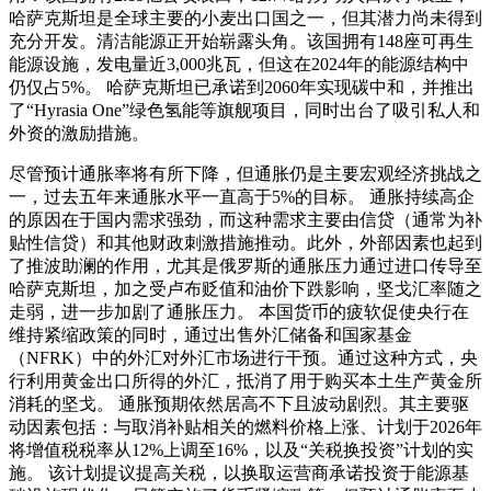
哈萨克斯坦是全球主要的小麦出口国之一，但其潜力尚未得到
充分开发。清洁能源正开始崭露头角。该国拥有148座可再生
能源设施，发电量近3,000兆瓦，但这在2024年的能源结构中
仍仅占5%。 哈萨克斯坦已承诺到2060年实现碳中和，并推出
了“Hyrasia One”绿色氢能等旗舰项目，同时出台了吸引私人和
外资的激励措施。
尽管预计通胀率将有所下降，但通胀仍是主要宏观经济挑战之
一，过去五年来通胀水平一直高于5%的目标。 通胀持续高企
的原因在于国内需求强劲，而这种需求主要由信贷（通常为补
贴性信贷）和其他财政刺激措施推动。此外，外部因素也起到
了推波助澜的作用，尤其是俄罗斯的通胀压力通过进口传导至
哈萨克斯坦，加之受卢布贬值和油价下跌影响，坚戈汇率随之
走弱，进一步加剧了通胀压力。 本国货币的疲软促使央行在
维持紧缩政策的同时，通过出售外汇储备和国家基金
（NFRK）中的外汇对外汇市场进行干预。通过这种方式，央
行利用黄金出口所得的外汇，抵消了用于购买本土生产黄金所
消耗的坚戈。 通胀预期依然居高不下且波动剧烈。其主要驱
动因素包括：与取消补贴相关的燃料价格上涨、计划于2026年
将增值税税率从12%上调至16%，以及“关税换投资”计划的实
施。 该计划提议提高关税，以换取运营商承诺投资于能源基