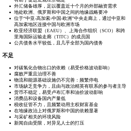
外汇储备雄厚，足以覆盖近十个月的外部融资需求
地处欧洲、俄罗斯和中国之间的地缘战略要冲
位于“中亚-高加索-中国-欧洲”中央走廊上，通过中亚和
高加索地区连接中国与欧洲市场
欧亚经济联盟（EAEU）、上海合作组织（SCO）和跨
里海国际运输走廊（TITC）的成员国
公共债务水平较低，且几乎全部为国内债务
不足
对碳氢化合物出口的依赖（易受价格波动影响）
腐败严重且治理不善
物流和能源基础设施仍不完善：频繁停电
市场缺乏竞争力，且由与政治精英有联系的参与者主导
货币不稳定，易受卢布汇率和油价波动影响
消费品和设备国内产量低
税收征管不力，且频繁动用主权财富基金
在地缘政治上对俄罗斯和中国的依赖显著
与采矿相关的环境风险
新闻自由受限，对异见人士的打压