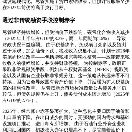
础设施现代化。尽管实施了货币紧缩政策，但预计通胀率至少
在2027年前仍将高于央行目标。
通过非传统融资手段控制赤字
尽管经济持续增长，但受油价下跌影响，碳氢化合物收入减少
（2025年上半年占GDP的3.2%，而上年同期为5.6%），导致
财政状况日益脆弱。 由于税基狭窄、免税项目众多以及预测
过于乐观，加之油价下跌，税收收入仍显不足。计划于2026年
实施的税法改革——包括增税和完善税收征管——应能带来税
收收入的微幅增长，并支持财政整顿。 为控制赤字，政府正
采取非常规融资手段，例如从主权财富基金（NFRK）提取资
金以及从国有企业获取非常规分红。这一策略从长远来看不可
持续，因为它会导致国有资产价值下降，并延缓为扩大税基所
需的结构性改革。 尽管按新兴市场标准衡量公共债务水平仍
较低，但债务规模仍在上升，债务偿付成本随之增加（2025年
占GDP的2.7%）。
2025年，经常账户赤字显著扩大。这种恶化主要归因于油价和
出口量的下降。在出口减少的同时，受强劲的国内需求和基础
设施项目推动，进口却有所增加。 由于石油行业外资企业将
利润汇回国内，初级收入赤字仍居高不下，尽管随着油价下