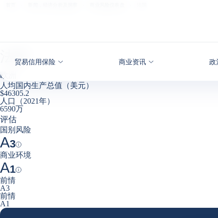
查看内容
首页
新闻，经济分析及洞察
商业风险仪表盘
法国
法国
贸易信用保险
商业资讯
政
欧洲
人均国内生产总值（美元）
$46305.2
人口（2021年）
6590万
评估
国别风险
A
3
Help
商业环境
A
1
Help
前情
A3
前情
A1