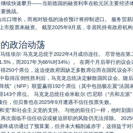
将继续快速攀升——当前德国的融资利率在欧元区主要经济
主要挑战。
动出口增长，而相对较低的油价预计将抑制进口。 服务贸易顺
上市股票来融资。 截至2025年9月底，非居民持有政府机构
发的政治动荡
埃马纽埃尔·马克龙总统于2022年4月成功连任。 尽管他在
对41.5%，而2017年为66%对34%）。 在两个月后举行
获得250个席位，这迫使政府因缺乏多数席位而在国民议会
会选举中取得压倒性胜利后，马克龙总统决定解散国民议会。
”（NFP）联盟赢得192个席位（其中包括极左翼“法国未来
则获得143个席位。 马克龙总统任命米歇尔·巴尼耶（“共和左
任，但贝鲁也在2025年9月遭遇不信任投票失败。
党”和社会主义党的支持。 与他的前任们一样，他时刻面临着
次面临不信任动议或被迫辞职的风险仍无法排除。 2025年
府最终成功通过了预算案，但并未大幅削减赤字，这得益于对