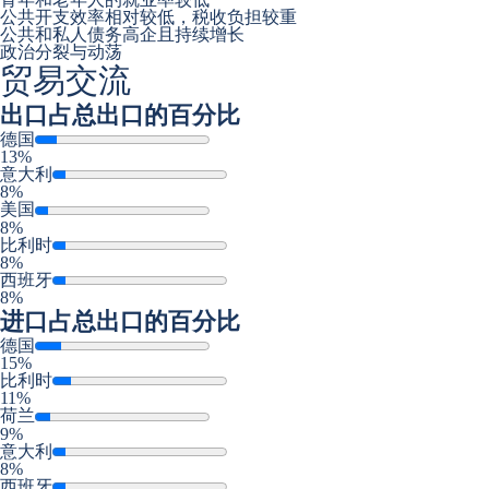
公共开支效率相对较低，税收负担较重
公共和私人债务高企且持续增长
政治分裂与动荡
贸易交流
出口
占总出口的百分比
德国
13%
意大利
8%
美国
8%
比利时
8%
西班牙
8%
进口
占总出口的百分比
德国
15%
比利时
11%
荷兰
9%
意大利
8%
西班牙