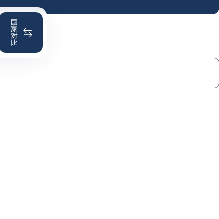
国
家
对
比