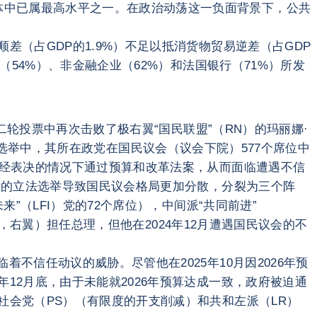
体中已属最高水平之一。在政治动荡这一负面背景下，公共
差（占GDP的1.9%）不足以抵消货物贸易逆差（占GDP
（54%）、非金融企业（62%）和法国银行（71%）所发
第二轮投票中再次击败了极右翼“国民联盟”（RN）的玛丽娜·
的议会选举中，其所在政党在国民议会（议会下院）577个席位中
不经表决的情况下通过预算和改革法案，从而面临遭遇不信
随后的立法选举导致国民议会格局更加分散，分裂为三个阵
”（LFI）党的72个席位），中间派“共同前进”
派”，右翼）担任总理，但他在2024年12月遭遇国民议会的不
不信任动议的威胁。尽管他在2025年10月因2026年预
12月底，由于未能就2026年预算达成一致，政府被迫通
社会党（PS）（有限度的开支削减）和共和左派（LR）