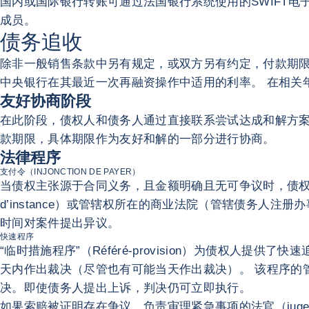
国内或国际银行转账可通过法国银行系统使用的SWIFT电
成员。
债务追收
除非一般销售条款中另有规定，或双方另有约定，付款期
中央银行在其最近一次再融资操作中适用的利率。 在相关
友好协商阶段
在此阶段，债权人和债务人通过直接联系尝试达成和解方案
款期限，具体期限作为友好和解的一部分进行协商。
法律程序
支付令（INJONCTION DE PAYER）
当债权主张源于合同义务，且金额明确且无可争议时，债权人可采用“
d’instance）或管辖权所在的商业法院（管辖债务
时间对案件提出异议。
快速程序
“临时措施程序”（Référé-provision）为债权
天内作出裁决（尽管也有可能当天作出裁决）。 该程序的
决。即使债务人提出上诉，判决仍可立即执行。
如果索赔被证明存在争议，负责审理紧急事项的法官（juge 