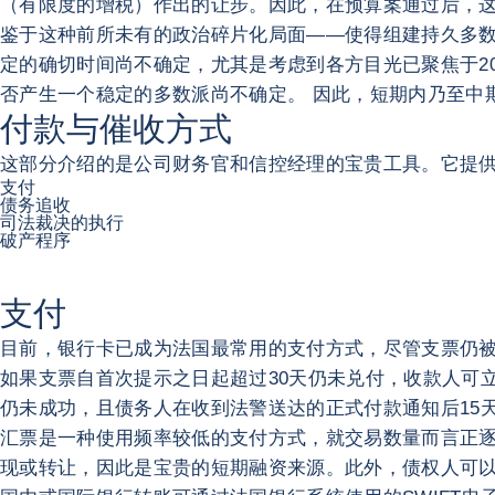
（有限度的增税）作出的让步。因此，在预算案通过后，
鉴于这种前所未有的政治碎片化局面——使得组建持久多数
定的确切时间尚不确定，尤其是考虑到各方目光已聚焦于2
否产生一个稳定的多数派尚不确定。 因此，短期内乃至中
付款与催收方式
这部分介绍的是公司财务官和信控经理的宝贵工具。它提
支付
债务追收
司法裁决的执行
破产程序
支付
目前，银行卡已成为法国最常用的支付方式，尽管支票仍
如果支票自首次提示之日起超过30天仍未兑付，收款人可
仍未成功，且债务人在收到法警送达的正式付款通知后15天内
汇票是一种使用频率较低的支付方式，就交易数量而言正逐
现或转让，因此是宝贵的短期融资来源。此外，债权人可以利用汇