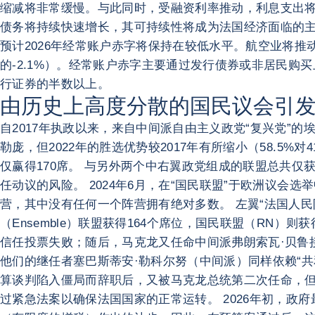
缩减将非常缓慢。与此同时，受融资利率推动，利息支出
债务将持续快速增长，其可持续性将成为法国经济面临的
预计2026年经常账户赤字将保持在较低水平。航空业将推
的-2.1%）。经常账户赤字主要通过发行债券或非居民购买
行证券的半数以上。
由历史上高度分散的国民议会引
自2017年执政以来，来自中间派自由主义政党“复兴党”的
勒庞，但2022年的胜选优势较2017年有所缩小（58.5%
仅赢得170席。 与另外两个中右翼政党组成的联盟总共仅
任动议的风险。 2024年6月，在“国民联盟”于欧洲议
营，其中没有任何一个阵营拥有绝对多数。 左翼“法国人民阵线
（Ensemble）联盟获得164个席位，国民联盟（RN）
信任投票失败；随后，马克龙又任命中间派弗朗索瓦·贝鲁接
他们的继任者塞巴斯蒂安·勒科尔努（中间派）同样依赖“共和
算谈判陷入僵局而辞职后，又被马克龙总统第二次任命，但再
过紧急法案以确保法国国家的正常运转。 2026年初，政