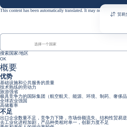
This content has been automatically translated. It may not be as accurat
贸易
搜索国家/地区
搜索国家/地区
0
OK
suggestions
概要
优势
基础设施和公共服务的质量
技术熟练的劳动力
旅游强省
极具竞争力的国际集团（航空航天、能源、环境、制药、奢侈品
全球农业强国
高储蓄率
不足
出口企业数量不足，竞争力下降，市场份额流失。结构性贸易逆
去工业化进程加剧，产品种类相对单一，创新力度不足
青年和老年人的就业率较低