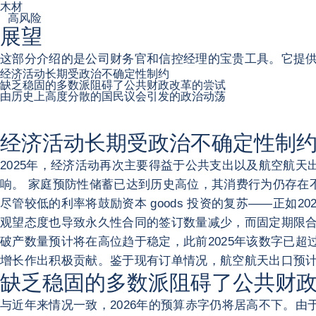
木材
高风险
展望
这部分介绍的是公司财务官和信控经理的宝贵工具。它提
经济活动长期受政治不确定性制约
缺乏稳固的多数派阻碍了公共财政改革的尝试
由历史上高度分散的国民议会引发的政治动荡
经济活动长期受政治不确定性制
2025年，经济活动再次主要得益于公共支出以及航空航天
响。 家庭预防性储蓄已达到历史高位，其消费行为仍存在
尽管较低的利率将鼓励资本 goods 投资的复苏——正如
观望态度也导致永久性合同的签订数量减少，而固定期限合
破产数量预计将在高位趋于稳定，此前2025年该数字已超过
增长作出积极贡献。鉴于现有订单情况，航空航天出口预
缺乏稳固的多数派阻碍了公共财
与近年来情况一致，2026年的预算赤字仍将居高不下。由