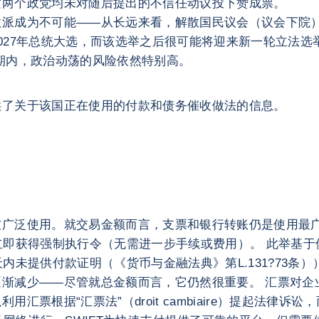
这两个政党均未对随后提出的不信任动议投下赞成票。
派成为不可能——从长远来看，解散国民议会（议会下院）
027年总统大选，而该选举之后很可能将迎来新一轮立法
期内，政治动荡的风险依然特别高。
供了关于该国正在使用的付款和债务催收做法的信息。
被广泛使用。就交易金额而言，支票和银行转账仍是使用最
立即获得强制执行令（无需进一步手续或费用）。 此举基
未提供付款证明（《货币与金融法典》第L.131?73条）
渐减少——尽管就总金额而言，它仍然很重要。 汇票对企
票根据“汇票法”（droit cambiaire）提起法律诉