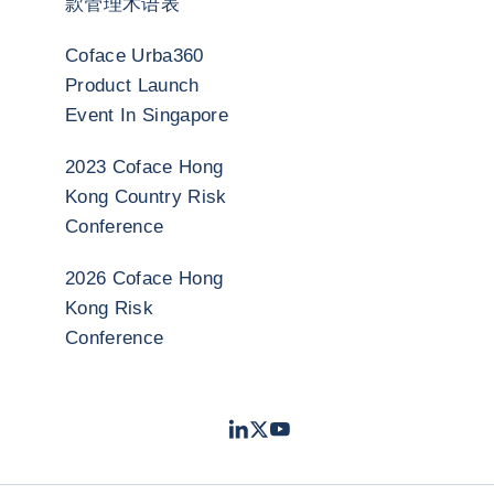
款管理术语表
Coface Urba360
Product Launch
Event In Singapore
2023 Coface Hong
Kong Country Risk
Conference
2026 Coface Hong
Kong Risk
Conference
LinkedIn
Twitter
Youtube
- 科法斯
- 科法斯
- 科法斯