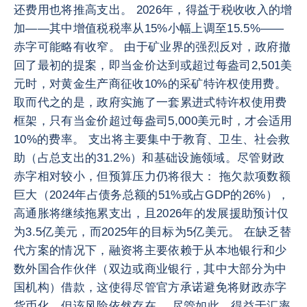
还费用也将推高支出。 2026年，得益于税收收入的增
加——其中增值税税率从15%小幅上调至15.5%——
赤字可能略有收窄。 由于矿业界的强烈反对，政府撤
回了最初的提案，即当金价达到或超过每盎司2,501美
元时，对黄金生产商征收10%的采矿特许权使用费。
取而代之的是，政府实施了一套累进式特许权使用费
框架，只有当金价超过每盎司5,000美元时，才会适用
10%的费率。 支出将主要集中于教育、卫生、社会救
助（占总支出的31.2%）和基础设施领域。尽管财政
赤字相对较小，但预算压力仍将很大： 拖欠款项数额
巨大（2024年占债务总额的51%或占GDP的26%），
高通胀将继续拖累支出，且2026年的发展援助预计仅
为3.5亿美元，而2025年的目标为5亿美元。 在缺乏替
代方案的情况下，融资将主要依赖于从本地银行和少
数外国合作伙伴（双边或商业银行，其中大部分为中
国机构）借款，这使得尽管官方承诺避免将财政赤字
货币化，但该风险依然存在。 尽管如此，得益于汇率