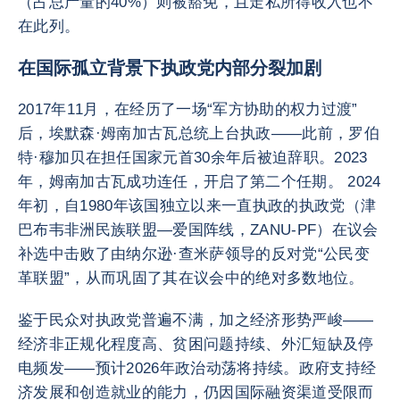
（占总产量的40%）则被豁免，且走私所得收入也不
在此列。
在国际孤立背景下执政党内部分裂加剧
2017年11月，在经历了一场“军方协助的权力过渡”
后，埃默森·姆南加古瓦总统上台执政——此前，罗伯
特·穆加贝在担任国家元首30余年后被迫辞职。2023
年，姆南加古瓦成功连任，开启了第二个任期。 2024
年初，自1980年该国独立以来一直执政的执政党（津
巴布韦非洲民族联盟—爱国阵线，ZANU-PF）在议会
补选中击败了由纳尔逊·查米萨领导的反对党“公民变
革联盟”，从而巩固了其在议会中的绝对多数地位。
鉴于民众对执政党普遍不满，加之经济形势严峻——
经济非正规化程度高、贫困问题持续、外汇短缺及停
电频发——预计2026年政治动荡将持续。政府支持经
济发展和创造就业的能力，仍因国际融资渠道受限而