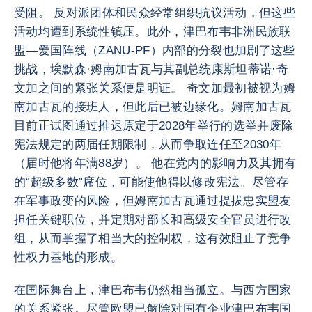
受阻。 反对派团体和民众经常组织抗议活动，但这些
活动均遭到系统性镇压。此外，津巴布韦非洲民族联
盟—爱国阵线（ZANU-PF）内部的分裂也加剧了这些
挑战，埃默森·姆南加古瓦与其副总统康斯坦蒂诺·奇
文加之间的紧张关系便是明证。 奇文加最初被视为姆
南加古瓦的接班人，但此后已被边缘化。姆南加古瓦
目前正试图通过推迟原定于2028年举行的选举并废除
宪法规定的两届任期限制，从而争取连任至2030年
（届时他将年满88岁）。 他在党内的影响力及其拥有
的“超级多数”席位，可能使他得以修改宪法。尽管存
在军事政变的风险，但姆南加古瓦通过提拔忠实盟友
担任关键职位，并定期对部长和高级安全官员进行改
组，从而掌握了相当大的控制权，这有效阻止了竞争
性权力基地的形成。
在国际舞台上，津巴布韦仍然相当孤立。与西方国家
的关系紧张。尽管欧盟已解除对国有企业津巴布韦国