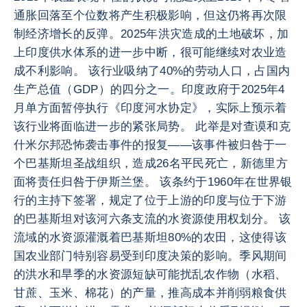
通胀回落至个位数将产生积极影响，但这仍将再次限
制经济增长的反弹。2025年洪灾造成的土地破坏，加
上印度供水体系的进一步中断，很可能继续对农业造
成不利影响。 该行业吸纳了40%的劳动人口，占国内
生产总值（GDP）的四分之一。印度政府于2025年4
月单方面暂停执行《印度河水协定》，实际上预示着
该行业将面临进一步的紧张局势。 此举是对查谟和克
什米尔邦恐怖袭击事件的报复——该事件被归咎于一
个巴基斯坦圣战组织，造成26名平民死亡，新德里方
面将责任归咎于伊斯兰堡。 该条约于1960年在世界银
行的主持下签署，规定了位于上游的印度与位于下游
的巴基斯坦对该河六条支流的水资源使用权划分。 该
流域的水资源灌溉着巴基斯坦80%的农田，这使得该
国农业部门特别容易受到印度决策的影响。季风期间
的洪水和旱季的水资源短缺可能扰乱农作物（水稻、
甘蔗、玉米、棉花）的产量，推高成本并削弱粮食供