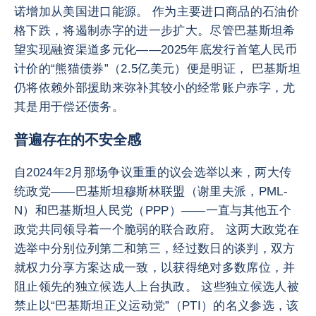
诺增加从美国进口能源。 作为主要进口商品的石油价
格下跌，将遏制赤字的进一步扩大。尽管巴基斯坦希
望实现融资渠道多元化——2025年底发行首笔人民币
计价的“熊猫债券”（2.5亿美元）便是明证， 巴基斯坦
仍将依赖外部援助来弥补其较小的经常账户赤字，尤
其是用于偿还债务。
普遍存在的不安全感
自2024年2月那场争议重重的议会选举以来，两大传
统政党——巴基斯坦穆斯林联盟（谢里夫派，PML-
N）和巴基斯坦人民党（PPP）——一直与其他五个
政党共同领导着一个脆弱的联合政府。 这两大政党在
选举中分别位列第二和第三，经过数日的谈判，双方
就权力分享方案达成一致，以获得绝对多数席位，并
阻止领先的独立候选人上台执政。 这些独立候选人被
禁止以“巴基斯坦正义运动党”（PTI）的名义参选，该