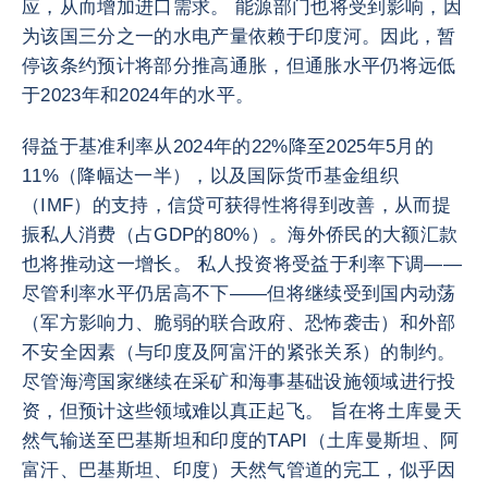
应，从而增加进口需求。 能源部门也将受到影响，因
为该国三分之一的水电产量依赖于印度河。因此，暂
停该条约预计将部分推高通胀，但通胀水平仍将远低
于2023年和2024年的水平。
得益于基准利率从2024年的22%降至2025年5月的
11%（降幅达一半），以及国际货币基金组织
（IMF）的支持，信贷可获得性将得到改善，从而提
振私人消费（占GDP的80%）。海外侨民的大额汇款
也将推动这一增长。 私人投资将受益于利率下调——
尽管利率水平仍居高不下——但将继续受到国内动荡
（军方影响力、脆弱的联合政府、恐怖袭击）和外部
不安全因素（与印度及阿富汗的紧张关系）的制约。
尽管海湾国家继续在采矿和海事基础设施领域进行投
资，但预计这些领域难以真正起飞。 旨在将土库曼天
然气输送至巴基斯坦和印度的TAPI（土库曼斯坦、阿
富汗、巴基斯坦、印度）天然气管道的完工，似乎因