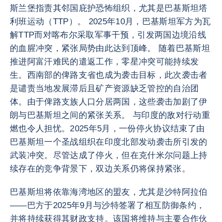
斯兰堡指责其邻国庇护恐怖组织，尤其是巴基斯坦塔
利班运动（TTP）。 2025年10月，巴基斯坦军方为瓦
解TTP而对喀布尔采取军事干预，引发两国边境沿线
的血腥冲突，紧张局势由此达到顶峰。 随着巴基斯坦
推进阿富汗难民的遣返工作，零星冲突可能持续发
生。西南部的俾路支省也成为袭击目标，此次袭击者
是谴责当地发展滞后且矿产资源缺乏管控的自治团
体。由于俾路支族人口分居两国，这些袭击加剧了伊
朗与巴基斯坦之间的紧张关系。 与印度的敌对行动重
燃也令人担忧。2025年5月，一份停火协议结束了由
巴基斯坦一个圣战组织在印度北部发动袭击所引发的
武装冲突。尽管达成了停火，但在克什米尔问题上持
续存在的竞争背景下，双边关系仍将保持紧张。
巴基斯坦将依靠海湾地区的盟友，尤其是沙特阿拉伯
——巴方于2025年9月与沙特签署了相互防御条约，
并将持续获得其财政支持。该国将维持与主要合作伙