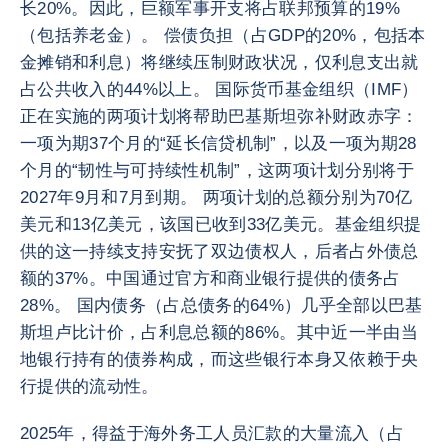
长20%。因此，巨额军事开支将占联邦预算的19%
（包括养老金）。 偿债负担（占GDP的20%，包括本
金摊销和利息）将继续压制财政状况，仅利息支出就
占公共收入的44%以上。 国际货币基金组织（IMF）
正在实施的两项计划将帮助巴基斯坦弥补财政赤字：
一项为期37个月的“延长信贷机制”，以及一项为期28
个月的“韧性与可持续性机制”，这两项计划分别将于
2027年9月和7月到期。 两项计划的总额分别为70亿
美元和13亿美元，该国已收到33亿美元。基金组织提
供的这一持续支持安抚了双边债权人，后者占外债总
额的37%。中国通过官方和商业银行提供的债务占
28%。 国内债务（占总债务的64%）几乎全部以巴基
斯坦卢比计价，占利息总额的86%。其中近一半由当
地银行持有的债券构成，而这些银行本身又依赖于央
行提供的流动性。
2025年，得益于海外务工人员汇款的大量流入（占