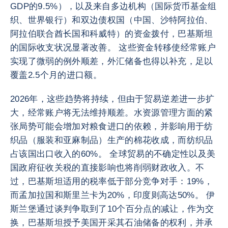
GDP的9.5%），以及来自多边机构（国际货币基金组
织、世界银行）和双边债权国（中国、沙特阿拉伯、
阿拉伯联合酋长国和科威特）的资金拨付，巴基斯坦
的国际收支状况显著改善。 这些资金转移使经常账户
实现了微弱的例外顺差，外汇储备也得以补充，足以
覆盖2.5个月的进口额。
2026年，这些趋势将持续，但由于贸易逆差进一步扩
大，经常账户将无法维持顺差。水资源管理方面的紧
张局势可能会增加对粮食进口的依赖，并影响用于纺
织品（服装和亚麻制品）生产的棉花收成，而纺织品
占该国出口收入的60%。 全球贸易的不确定性以及美
国政府征收关税的直接影响也将削弱财政收入。不
过，巴基斯坦适用的税率低于部分竞争对手：19%，
而孟加拉国和斯里兰卡为20%，印度则高达50%。 伊
斯兰堡通过谈判争取到了10个百分点的减让，作为交
换，巴基斯坦授予美国开采其石油储备的权利，并承