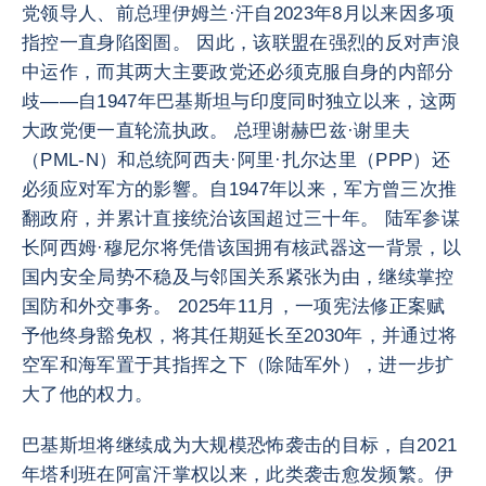
党领导人、前总理伊姆兰·汗自2023年8月以来因多项
指控一直身陷囹圄。 因此，该联盟在强烈的反对声浪
中运作，而其两大主要政党还必须克服自身的内部分
歧——自1947年巴基斯坦与印度同时独立以来，这两
大政党便一直轮流执政。 总理谢赫巴兹·谢里夫
（PML-N）和总统阿西夫·阿里·扎尔达里（PPP）还
必须应对军方的影響。自1947年以来，军方曾三次推
翻政府，并累计直接统治该国超过三十年。 陆军参谋
长阿西姆·穆尼尔将凭借该国拥有核武器这一背景，以
国内安全局势不稳及与邻国关系紧张为由，继续掌控
国防和外交事务。 2025年11月，一项宪法修正案赋
予他终身豁免权，将其任期延长至2030年，并通过将
空军和海军置于其指挥之下（除陆军外），进一步扩
大了他的权力。
巴基斯坦将继续成为大规模恐怖袭击的目标，自2021
年塔利班在阿富汗掌权以来，此类袭击愈发频繁。伊