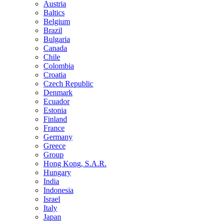
Austria
Baltics
Belgium
Brazil
Bulgaria
Canada
Chile
Colombia
Croatia
Czech Republic
Denmark
Ecuador
Estonia
Finland
France
Germany
Greece
Group
Hong Kong, S.A.R.
Hungary
India
Indonesia
Israel
Italy
Japan