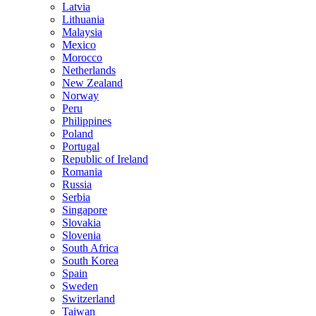
Latvia
Lithuania
Malaysia
Mexico
Morocco
Netherlands
New Zealand
Norway
Peru
Philippines
Poland
Portugal
Republic of Ireland
Romania
Russia
Serbia
Singapore
Slovakia
Slovenia
South Africa
South Korea
Spain
Sweden
Switzerland
Taiwan