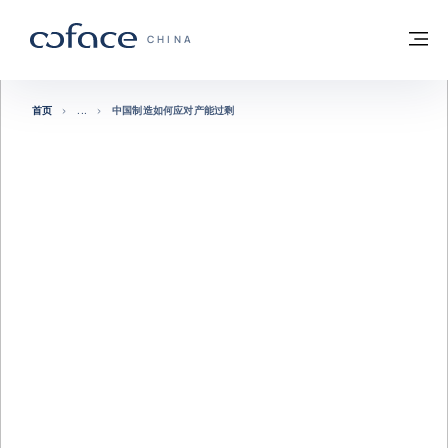
查看内容
返回首页
菜
科法斯：携手共创安全贸易 - 首页
CHINA
首页
中国制造如何应对产能过剩