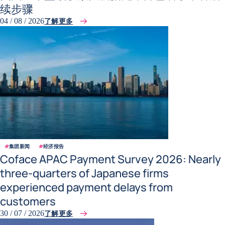
续步骤
了解更多
04 / 08 / 2026
#
集团新闻
#
经济报告
Coface APAC Payment Survey 2026: Nearly
three-quarters of Japanese firms
experienced payment delays from
customers
了解更多
30 / 07 / 2026