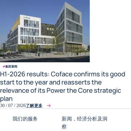
#
集团新闻
H1-2026 results: Coface confirms its good
start to the year and reasserts the
relevance of its Power the Core strategic
plan
了解更多
30 / 07 / 2026
我们的服务
新闻，经济分析及洞
察