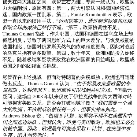
被夹在两大集团之间，欧盟左右为难，专家一致认为，欧盟实
力大幅削弱，原因有四：第一，两大引擎法国和德国经济低
迷，国内政策一团乱麻。第二，Famke Krumbmüller 表示，欧
盟一直以来的惯用手法，“
运用软实力，通过制定标准和法规
影响全球的做法已经行不通。
”第三，政策协调性不足。
Thomas Gomart 指出，作为邻国，法国和德国在援乌立场上却
截然相反，导致了两国思维方式上的巨大差异。与恢复核能的
法国相比，德国对俄罗斯天然气的依赖程度更高，因此对战后
的乌克兰抱有更多期望。第四，数十年来，欧洲国防投入始终
不足。随着极端和疑欧派政党在欧洲国家的日益崛起，欧盟成
员国之间的团结面临挑战。
尽管存在上述挑战，但面对特朗普的关税威胁，欧洲也可迅速
做出反应。Thomas Gomart 认为，“
由于贸易政策是欧盟的专
属权限，这种情况下，欧盟或许可以找到共同立场。
”但毫无
疑问，这场自 2003 年以来仅次于伊拉克战争的跨大西洋对峙
可能损害美欧关系。是否会打破地域平衡？“
我们需要一个强
大的欧洲，不依附或依赖任何一方，但事实并非如此。”
Andrews Bishop 说，“
根据 B 计划，欧盟将不得不在美国和中
国之间选边站队，但我认为，即使与美国敌对，欧洲也未必会
依赖中国。因此，欧洲最终可能会采取 C 计划，在夹缝中求
生存，陷入弱势地位。”