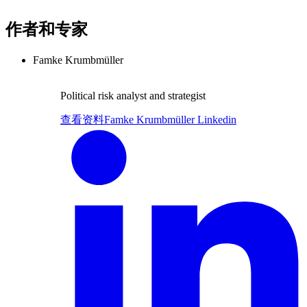
作者和专家
Famke Krumbmüller
Political risk analyst and strategist
查看资料
Famke Krumbmüller Linkedin