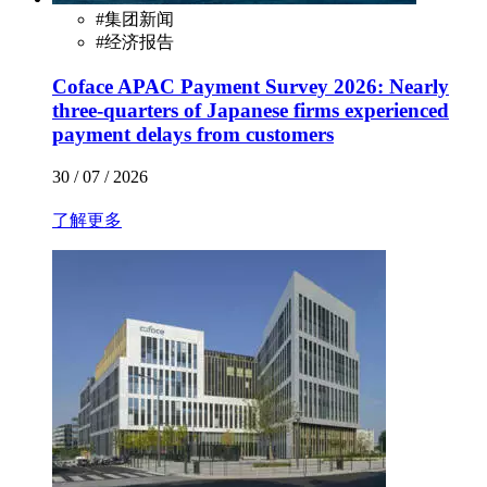
#
集团新闻
#
经济报告
Coface APAC Payment Survey 2026: Nearly
three-quarters of Japanese firms experienced
payment delays from customers
30 / 07 / 2026
了解更多