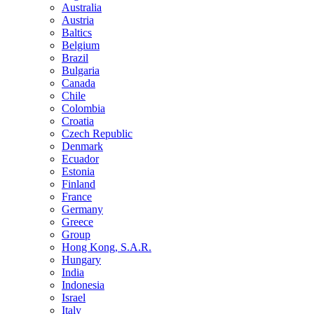
Australia
Austria
Baltics
Belgium
Brazil
Bulgaria
Canada
Chile
Colombia
Croatia
Czech Republic
Denmark
Ecuador
Estonia
Finland
France
Germany
Greece
Group
Hong Kong, S.A.R.
Hungary
India
Indonesia
Israel
Italy