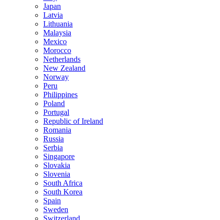
Japan
Latvia
Lithuania
Malaysia
Mexico
Morocco
Netherlands
New Zealand
Norway
Peru
Philippines
Poland
Portugal
Republic of Ireland
Romania
Russia
Serbia
Singapore
Slovakia
Slovenia
South Africa
South Korea
Spain
Sweden
Switzerland