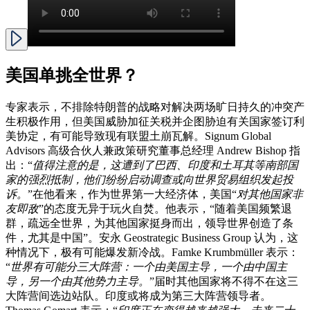
美国单挑全世界？
专家表示，不排除特朗普的战略对解决两场旷日持久的冲突产
生积极作用，但美国威胁加征关税并企图胁迫有关国家签订利
美协定，有可能导致现有联盟土崩瓦解。Signum Global
Advisors 高级合伙人兼政策研究董事总经理 Andrew Bishop 指
出：“
值得注意的是，这遭到了巴西、印度和土耳其等南部国
家的强烈抵制，他们纷纷启动调查或向世界贸易组织发起投
诉。
”在他看来，作为世界第一大经济体，美国“
对其他国家非
友即敌
”的态度无异于玩火自焚。他表示，“随着美国频繁退
群，疏远全世界，为其他国家挺身而出，领导世界创造了条
件，尤其是中国”。安永 Geostrategic Business Group 认为，这
种情况下，极有可能爆发新冷战。Famke Krumbmüller 表示：
“
世界有可能分三大阵营：一个由美国主导，一个由中国主
导，另一个由其他势力主导。
”届时其他国家将不得不在这三
大阵营间选边站队。印度或将成为第三大阵营领导者。