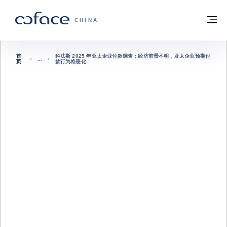
查看内容
返回首页
菜
科法斯：携手共创安全贸易 - 首页
CHINA
首
科法斯 2025 年亚太企业付款调查：经济前景不明，亚太企业预期付
页
款行为将恶化