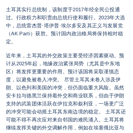
土耳其实行总统制，该制度于2017年经全民公投通
过。行政权力和职责由总统行使和履行。2023年大选
中，总统雷杰普·塔伊普·埃尔多安及其正义与发展党
（AK Parti）获胜。预计国内政治格局将保持相对稳
定。
近年来，土耳其的外交政策主要受经济因素驱动。预
计从2025年起，地缘政治紧张局势（尤其是中东地
区）将发挥更重要的作用。预计该国将采取谨慎态
度，以避免被卷入冲突。 尽管土耳其未卷入涉及伊
朗、以色列和美国的冲突，但仍面临重大风险。虽然
安卡拉与德黑兰保持着外交和商业联系，但由于伊朗
支持的武装团体活跃在伊拉克和叙利亚，一场更广泛
的冲突可能会动摇土耳其东南边境的稳定。 土耳其还
可能不得不再次应对来自邻国的难民涌入。土耳其将
继续发挥关键的外交调解作用，例如在埃塞俄比亚与