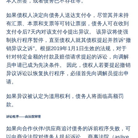
本人所签，或者债务已不存在等。
如果债权人决定向债务人送达支付令，尽管其并未持
有汇票、本票和支票等可转让票据，债务人可在收到
支付令后7天内对该支付令提出异议。 该异议将使强
制执行程序暂停，直至债权人就其债权提起并胜诉“撤
销异议之诉”。根据2019年1月1日生效的法规，对于
针对特定金额的付款及赔偿请求提起的诉讼，向调解
员申请已成为先决条件。 因此，债权人若要提起撤销
异议诉讼以恢复执行程序，必须首先向调解员提出申
请。
如果异议被认定为滥用权利，债务人将面临高额罚
款。
诉讼程序——由法院审理
如果向合作伙伴/供应商追讨债务的诉前程序失败，可
以向商业法院对债务人提起诉讼。 商事法院（asliye