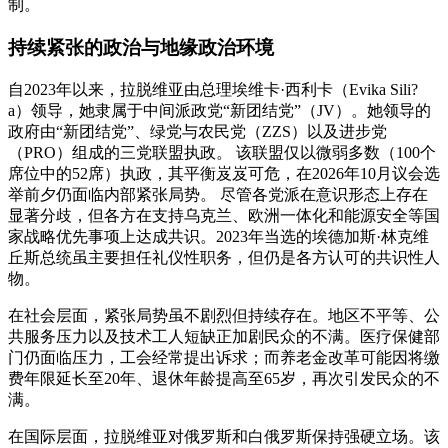
制。
持续紧张的政治与地缘政治环境
自2023年以来，拉脱维亚由总理埃维卡·西利卡（Evika Sili?
a）领导，她隶属于中间派政党“新团结党”（JV）。她领导的
政府由“新团结党”、绿党与农民党（ZZS）以及进步党
（PRO）组成的三党联盟执政。 该联盟仅以微弱多数（100个
席位中的52席）执政，其平衡岌岌可危，在2026年10月议会选
举前夕仍面临内部紧张局势。 尽管各党派在意识形态上存在
显著分歧，但各方在支持乌克兰、欧洲一体化和能源安全等国
家战略优先事项上达成共识。2023年当选的埃德加斯·林克维
丘斯总统虽主要担任礼仪性职务，但仍是各方认可的共识性人
物。
在社会层面，紧张局势虽不剧烈但持续存在。地区不平等、公
共服务压力以及技术工人短缺正加剧民众的不满。医疗保健部
门仍面临压力，工会经常提出诉求；而养老金改革可能因将缴
费年限延长至20年、退休年龄提高至65岁，再次引发民众的不
满。
在国际层面，拉脱维亚对俄罗斯和白俄罗斯保持强硬立场。该