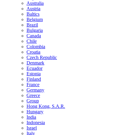
Australia
Austria
Baltics
Belgium
Brazil
Bulgaria
Canada
Chile
Colombia
Croatia
Czech Republic
Denmark
Ecuador
Estonia
Finland
France
Germany
Greece
Group
Hong Kong, S.A.R.
Hungary
India
Indonesia
Israel
Italy