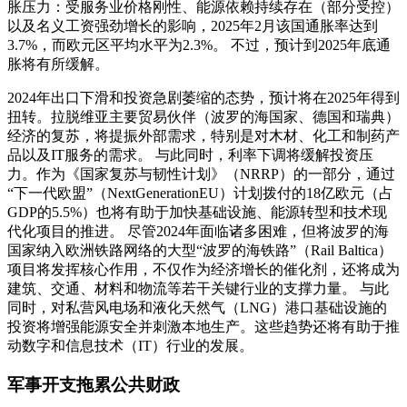
胀压力：受服务业价格刚性、能源依赖持续存在（部分受控）
以及名义工资强劲增长的影响，2025年2月该国通胀率达到
3.7%，而欧元区平均水平为2.3%。 不过，预计到2025年底通
胀将有所缓解。
2024年出口下滑和投资急剧萎缩的态势，预计将在2025年得到
扭转。拉脱维亚主要贸易伙伴（波罗的海国家、德国和瑞典）
经济的复苏，将提振外部需求，特别是对木材、化工和制药产
品以及IT服务的需求。 与此同时，利率下调将缓解投资压
力。作为《国家复苏与韧性计划》（NRRP）的一部分，通过
“下一代欧盟”（NextGenerationEU）计划拨付的18亿欧元（占
GDP的5.5%）也将有助于加快基础设施、能源转型和技术现
代化项目的推进。 尽管2024年面临诸多困难，但将波罗的海
国家纳入欧洲铁路网络的大型“波罗的海铁路”（Rail Baltica）
项目将发挥核心作用，不仅作为经济增长的催化剂，还将成为
建筑、交通、材料和物流等若干关键行业的支撑力量。 与此
同时，对私营风电场和液化天然气（LNG）港口基础设施的
投资将增强能源安全并刺激本地生产。这些趋势还将有助于推
动数字和信息技术（IT）行业的发展。
军事开支拖累公共财政