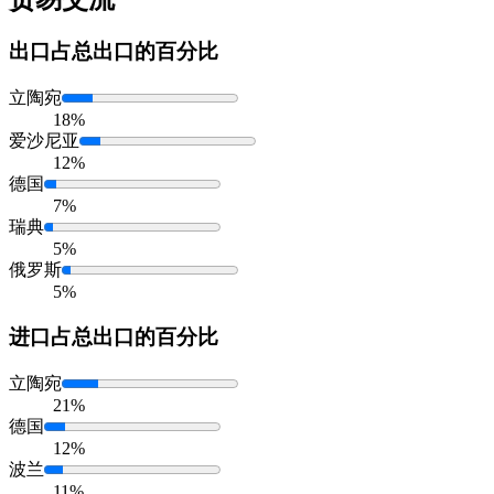
出口
占总出口的百分比
立陶宛
18%
爱沙尼亚
12%
德国
7%
瑞典
5%
俄罗斯
5%
进口
占总出口的百分比
立陶宛
21%
德国
12%
波兰
11%