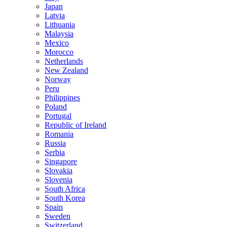
Japan
Latvia
Lithuania
Malaysia
Mexico
Morocco
Netherlands
New Zealand
Norway
Peru
Philippines
Poland
Portugal
Republic of Ireland
Romania
Russia
Serbia
Singapore
Slovakia
Slovenia
South Africa
South Korea
Spain
Sweden
Switzerland