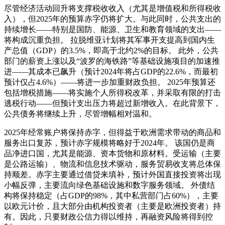
尽管经济活动回升将支撑税收收入（尤其是增值税和所得税收
入），但2025年的预算赤字仍将扩大。与此同时，公共支出的
持续增长——特别是国防、能源、卫生和教育领域的支出——
将构成沉重负担。 拉脱维亚计划将其军事开支提高到国内生
产总值（GDP）的3.5%，即高于北约2%的目标。 此外，公共
部门的薪资上涨以及“波罗的海铁路”等基础设施项目的加速推
进——其成本已飙升（预计2024年将占GDP的22.6%，而最初
预计仅占4.6%）——将进一步加重财政负担。 2025年预算还
包括增税措施——将实施个人所得税改革，并采取有限的打击
逃税行动——但预计支出压力将超过新增收入。在此背景下，
公共债务将继续上升，尽管增幅相对温和。
2025年经常账户将保持赤字，但得益于欧洲需求带动的商品和
服务出口复苏，预计赤字规模将略好于2024年。 该国仍是商
品净进口国，尤其是能源、资本货物和原材料。受运输（主要
是公路运输）、物流和信息技术驱动，服务贸易收支将总体保
持顺差。赤字主要通过借贷来填补，预计外国直接投资将出现
小幅反弹，主要流向绿色基础设施和数字服务领域。 外债结
构将保持稳定（占GDP的98%，其中私营部门占60%），主要
以欧元计价，且大部分由机构投资者（主要是欧洲投资者）持
有。因此，只要财政公信力得以维持，再融资风险将得到控