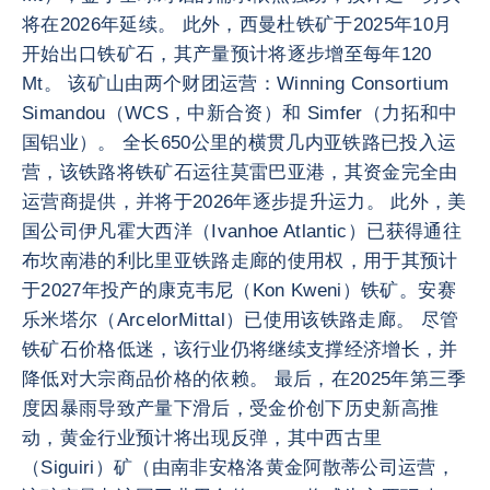
将在2026年延续。 此外，西曼杜铁矿于2025年10月
开始出口铁矿石，其产量预计将逐步增至每年120
Mt。 该矿山由两个财团运营：Winning Consortium
Simandou（WCS，中新合资）和 Simfer（力拓和中
国铝业）。 全长650公里的横贯几内亚铁路已投入运
营，该铁路将铁矿石运往莫雷巴亚港，其资金完全由
运营商提供，并将于2026年逐步提升运力。 此外，美
国公司伊凡霍大西洋（Ivanhoe Atlantic）已获得通往
布坎南港的利比里亚铁路走廊的使用权，用于其预计
于2027年投产的康克韦尼（Kon Kweni）铁矿。安赛
乐米塔尔（ArcelorMittal）已使用该铁路走廊。 尽管
铁矿石价格低迷，该行业仍将继续支撑经济增长，并
降低对大宗商品价格的依赖。 最后，在2025年第三季
度因暴雨导致产量下滑后，受金价创下历史新高推
动，黄金行业预计将出现反弹，其中西古里
（Siguiri）矿（由南非安格洛黄金阿散蒂公司运营，