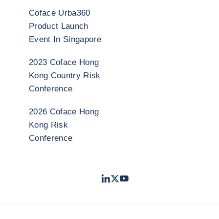
Coface Urba360
Product Launch
Event In Singapore
2023 Coface Hong
Kong Country Risk
Conference
2026 Coface Hong
Kong Risk
Conference
LinkedIn
Twitter
Youtube
- 科法斯
- 科法斯
- 科法斯