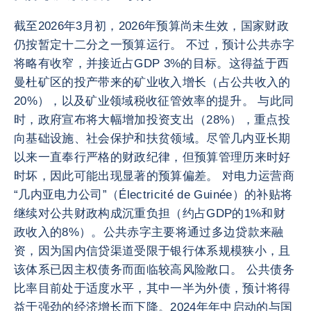
截至2026年3月初，2026年预算尚未生效，国家财政
仍按暂定十二分之一预算运行。 不过，预计公共赤字
将略有收窄，并接近占GDP 3%的目标。这得益于西
曼杜矿区的投产带来的矿业收入增长（占公共收入的
20%），以及矿业领域税收征管效率的提升。 与此同
时，政府宣布将大幅增加投资支出（28%），重点投
向基础设施、社会保护和扶贫领域。尽管几内亚长期
以来一直奉行严格的财政纪律，但预算管理历来时好
时坏，因此可能出现显著的预算偏差。 对电力运营商
“几内亚电力公司”（Électricité de Guinée）的补贴将
继续对公共财政构成沉重负担（约占GDP的1%和财
政收入的8%）。公共赤字主要将通过多边贷款来融
资，因为国内信贷渠道受限于银行体系规模狭小，且
该体系已因主权债务而面临较高风险敞口。 公共债务
比率目前处于适度水平，其中一半为外债，预计将得
益于强劲的经济增长而下降。2024年年中启动的与国