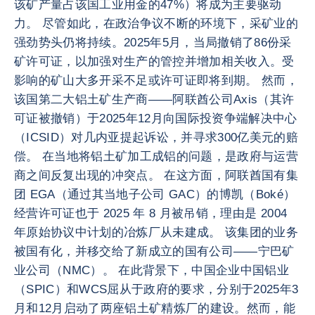
该矿产量占该国工业用金的47%）将成为主要驱动
力。 尽管如此，在政治争议不断的环境下，采矿业的
强劲势头仍将持续。2025年5月，当局撤销了86份采
矿许可证，以加强对生产的管控并增加相关收入。受
影响的矿山大多开采不足或许可证即将到期。 然而，
该国第二大铝土矿生产商——阿联酋公司Axis（其许
可证被撤销）于2025年12月向国际投资争端解决中心
（ICSID）对几内亚提起诉讼，并寻求300亿美元的赔
偿。 在当地将铝土矿加工成铝的问题，是政府与运营
商之间反复出现的冲突点。 在这方面，阿联酋国有集
团 EGA（通过其当地子公司 GAC）的博凯（Boké）
经营许可证也于 2025 年 8 月被吊销，理由是 2004
年原始协议中计划的冶炼厂从未建成。 该集团的业务
被国有化，并移交给了新成立的国有公司——宁巴矿
业公司（NMC）。 在此背景下，中国企业中国铝业
（SPIC）和WCS屈从于政府的要求，分别于2025年3
月和12月启动了两座铝土矿精炼厂的建设。然而，能