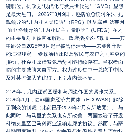
键职位。执政党“现代化与发展世代党”（GMD）显然
是最大热门。 2026年3月9日，包括前总统阿尔法·孔
戴领导的“几内亚人民联盟”（RPG）以及塞卢·达莱因
·迪亚洛领导的“几内亚民主力量联盟”（UFDG）在内
的主要反对党被宣布解散。 政府指控这些政党——其
中部分自2025年8月起已被暂停活动——未能遵守新
的法律规定。 受政治镇压以及牧民与农户之间冲突的
推动，社会和政治紧张局势可能持续存在。当权者面
临的主要威胁来自军方。权力过度集中于总统手中以
及对某些部队的优待，正引发内部不满。
2025年，几内亚试图缓和与周边邻国的紧张关系。
2026年1月，西非国家经济共同体（ECOWAS）解除
了剩余的制裁（此前已于2024年2月有所放宽）。 与
此同时，与马里的关系也有所改善，两国签署了开发
科纳克里至巴马科商业运输走廊的协议。然而，与萨
赫勒国家联盟（AES）的关系仍将保持若即若离的状