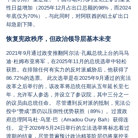
性日益增加（2025年12月占出口总额的98%，而2024
年底仅为70%），与此同时，对阿联酋的铝土矿出口
却急剧下降。
恢复宪政秩序，但政治领导层基本未变
2021年9月通过政变推翻阿尔法·孔戴总统上台的马马
迪·杜姆布亚将军，在2025年11月的总统选举中轻松
获胜。在排除任何有实力的反对派威胁后，他获得了
86.72%的选票。 此次选举是在2025年9月通过的宪法
改革之后举行的，该改革将总统任期从五年延长至七
年，允许军人参选，并设立了参议院，其中三分之一
的议员由总统任命。 尽管遭到反对派的抵制，宪法公
投中“赞成”票仍以压倒性优势获胜（89%）。过渡政
府总理阿马杜·乌里·巴（Amadou Oury Bah）获得连
任。 定于2026年5月24日举行的立法选举将标志着过
渡期的结束，尽管普遍预计政治精英阶层仍将掌控关