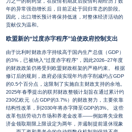
力之一的制药业，在疫情初期及后疫情时期经历了数
年的异常强劲增长后，目前正处于回归常态的阶段。
因此，出口增长预计将保持低迷，对整体经济活动的
贡献仅为温和。
欧盟新的“过度赤字程序”迫使政府控制支出
由于比利时财政赤字持续高于国内生产总值（GDP）
的3%，已被纳入“过度赤字程序”，因此2026–27年度
的财政政策仍将受到欧盟财政框架的严格约束。 根据
修订后的规则，政府必须实现年均赤字削减约占GDP
的0.5个百分点，这限制了实施自主财政支持的余地。
2025年春季提出的联邦财政整顿计划旨在通过累计约
230亿欧元（占GDP的3.7%）的财政努力，主要依靠
结构性改革，到2030年将赤字降至GDP的3%。 这些
改革包括劳动力市场和养老金改革——例如将失业救
济金领取期限上限设定为两年，并遏制提前退休现象
——而工资和养老金的自动指数化机制则保持不变。