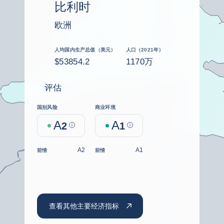
比利时
欧洲
人均国内生产总值（美元）
人口（2021年）
$53854.2
1170万
评估
国别风险
商业环境
A
A
2
Help
1
Help
A2
A1
前情
前情
查看其他主要经济指标