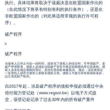
执行。具体结果将取决于该裁决是在欧盟国家作出的
（在此情况下将享有特别有利的执行条件），还是在
非欧盟国家作出的（对此将适用常规的执行许可程
序）。
破产程序
0
破产程序
当债务人已停止付款一段时间，或丧失了债权人的信任时，可申请破产。若
破产申请获准，债权人必须在法院破产宣告中规定的期限内登记其债权。债
权人若未在规定期限内登记，其优先受偿权将被取消。 随后，法院将指定
一名受托人或官方接管人来核实债权主张。债权人可援引所有权保留条款，
以主张其财产权利。
自2017年起，涉及破产程序的债权申报必须通过中央
偿付能力登记处（www.regsol.be）以电子方式提
交，该登记处记录了过去30年内的所有破产案件