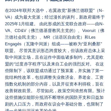
在2024年联邦大选中，右翼政党“新佛兰德联盟”（N-
VA）成为最大党派；经过漫长的谈判，新政府最终于
2025年1月组建。 由此形成的五党联合政府——由N-
VA、CD&V（佛兰德基督教民主党的）、Vooruit（佛
兰德社会民主党）、MR（法语区自由党）和Les
Engagés（瓦隆中间派）组成——被称为“亚利桑那”
联盟。 尽管其意识形态跨度较大，但该政府总体上采
取中间派立场，且在运作中面临诸多制约，尤其是欧
盟的“过度赤字程序”以及来自工会的强烈反对。 在这
些限制下，该联盟成功通过了预算案，并实施了第一
批结构性改革，包括调整失业救济金、养老金、工资
指数化机制的部分内容，以及开征资本利得税，旨在
改善财政前景。 尽管如此，政策空间依然有限。预计
这些措施仅能部分抵消不断增长的国防开支和日益加
剧的人口压力，而政府在议会中基础分散，也限制了
进一步推行深远改革的余地。