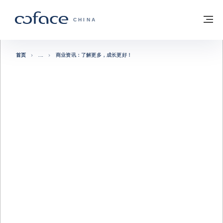
查看内容
返回首页
菜
科法斯：携手共创安全贸易 - 首页
CHINA
首页
商业资讯：了解更多，成长更好！