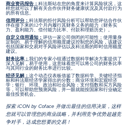
商业资讯报告：
科法斯站在您的角度来计算风险状况，这
样您就可以了解有关合作伙伴财务健康状况及其付款行为
的所有信息。
信用评分：
科法斯的拒付风险分析可以帮助您评估合作伙
伴在接下来的12个月内履行其财务义务的能力（财务实
力、盈利能力、偿付能力比率、付款和理赔历史）。
自定义信用通知：
评估一家公司倒闭的可能性；使用量身
定制的、易于理解的信用额度建议控制您的风险，该建议
包括国家和交易对手风险评估以及科法斯的即时信用额度
建议。
财务比率：
我们的专家小组通过数据科学解决方案提供了
深入见解，易于使用，这意味着您可以将公司的财务比率
与其同行业的财务比率进行比较。
经济见解：
这个动态仪表板借鉴了数据科学、关键经济指
标和科法斯经济学家得出的分数：商业环境和宏观经济
学；银行、环境、政治和社会风险；支付指数和买方风险
等，可以帮助您预测风险，并一眼就能按国家和行业确定
最佳投资机会。
探索 iCON by Coface 并做出最佳的信用决策，这样
您就可以管理您的商业战略，并利用竞争优势超越竞
争对手，达成您想要的交易！