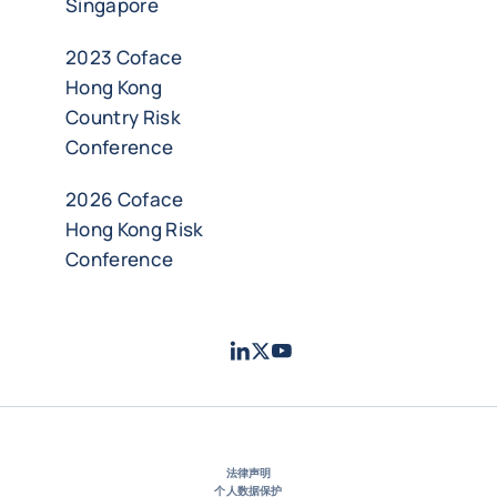
Singapore
2023 Coface
Hong Kong
Country Risk
Conference
2026 Coface
Hong Kong Risk
Conference
LinkedIn
Twitter
Youtube
- 科法斯
- 科法斯
- 科法斯
法律声明
个人数据保护