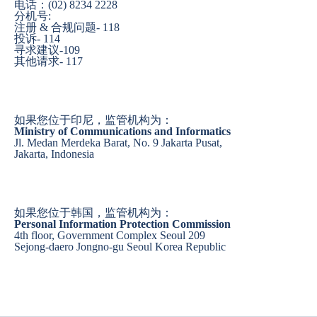
电话：(02) 8234 2228
分机号:
注册 & 合规问题- 118
投诉- 114
寻求建议-109
其他请求- 117
如果您位于印尼，监管机构为：
Ministry of Communications and Informatics
Jl. Medan Merdeka Barat, No. 9 Jakarta Pusat,
Jakarta, Indonesia
如果您位于韩国，监管机构为：
Personal Information Protection Commission
4th floor, Government Complex Seoul 209
Sejong-daero Jongno-gu Seoul Korea Republic