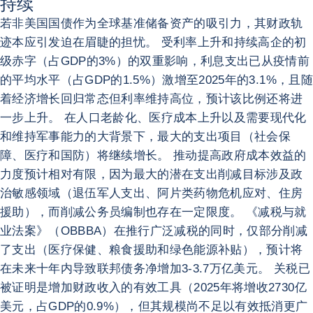
持续
若非美国国债作为全球基准储备资产的吸引力，其财政轨
迹本应引发迫在眉睫的担忧。 受利率上升和持续高企的初
级赤字（占GDP的3%）的双重影响，利息支出已从疫情前
的平均水平（占GDP的1.5%）激增至2025年的3.1%，且随
着经济增长回归常态但利率维持高位，预计该比例还将进
一步上升。 在人口老龄化、医疗成本上升以及需要现代化
和维持军事能力的大背景下，最大的支出项目（社会保
障、医疗和国防）将继续增长。 推动提高政府成本效益的
力度预计相对有限，因为最大的潜在支出削减目标涉及政
治敏感领域（退伍军人支出、阿片类药物危机应对、住房
援助），而削减公务员编制也存在一定限度。 《减税与就
业法案》（OBBBA）在推行广泛减税的同时，仅部分削减
了支出（医疗保健、粮食援助和绿色能源补贴），预计将
在未来十年内导致联邦债务净增加3-3.7万亿美元。 关税已
被证明是增加财政收入的有效工具（2025年将增收2730亿
美元，占GDP的0.9%），但其规模尚不足以有效抵消更广