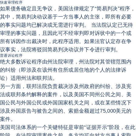
快速审理程序
如果债务确定且无争议，美国法律规定了“简易判决”程序，
其中，简易判决动议基于一方当事人的主张，即所有必要
的事实问题均已解决或无需进行审判。 当法院认定已无待
审理的事实问题，且因此可不经审判即对诉状中的一个或
所有诉因作出裁决时，此程序适用。如果法官认定存在争
议事实，法院将驳回简易判决动议并下令进行审判。
普通诉讼程序
绝大多数诉讼程序由州法院审理，州法院对其管辖范围内
的纠纷（即涉及在该州有住所或居住地的个人的法律诉
讼）适用州法和联邦法。
另一方面，联邦法院负责裁决涉及州政府的纠纷、涉及宪
法或联邦条约解释的案件，以及美国不同州公民之间、美
国公民与外国公民或外国国家机关之间，或在某些情况下
涉及外国原告与被告之间的、索赔金额超过75,000美元的
案件。
美国司法体系的一个关键特征是审前“证据开示”阶段，在此
阶段，在法院审理案件之前，各方均可向对方当事人索取