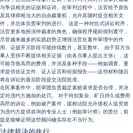
与争议相关的证据和证词。在审判过程中，法官给予原告
及其律师相当大的自由裁量权，允许其随时提交相关文
件，并总体负责审判的进行。 这是一种对抗式诉讼程序，
法官更多地扮演仲裁者的角色，确保程序规则得到遵守，
尽管越来越多的实践趋势正增强法官在案件审理中的作
用。证据开示阶段可能持续数月，甚至数年。 由于双方当
事人坚持不断提供相关证据（由各当事人提出主张），这
可能导致高昂的费用，并涉及多种手段——例如调查、要
求提供佐证文件、证人证言和侦探报告——这些材料随后
将在诉讼的最后阶段提交法院批准。
在民事案件中，陪审团负责裁定索赔请求是否合理，并决
定对违约方施加的处罚。 对于特别复杂、旷日持久或费用
高昂的诉讼，例如破产案件，据称法院允许债权人追究曾
为违约方提供咨询的专业人士（例如审计师）的责任，前
提是能够证明这些顾问确实存在不当行为。
0
法律裁决的执行