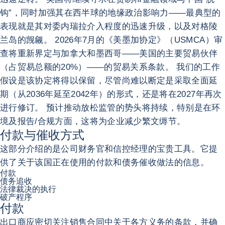
钩”，同时加强其在西半球的地缘政治影响力——最典型的
表现就是其对委内瑞拉介入程度的迅速升级，以及对格陵
兰岛的觊觎。 2026年7月的《美墨加协定》（USMCA）审
查将重新界定与加拿大和墨西哥——美国的主要贸易伙伴
（占贸易总额的20%）——的贸易关系条款。 我们的工作
假设是该协定将得以保留，尽管尚难以断定是采取全面延
期（从2036年延至2042年）的形式，还是将在2027年再次
进行修订。 预计推动放松监管的势头将持续，特别是在环
境及报告/合规方面，这将为企业减少繁文缛节。
付款与催收方式
这部分介绍的是公司财务官和信控经理的宝贵工具。它提
供了关于该国正在使用的付款和债务催收做法的信息。
付款
债务追收
法律裁决的执行
破产程序
付款
出口商应密切关注销售合同中关于各方义务的条款，并确