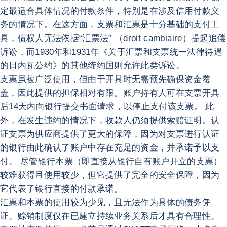
定最适合具体情况的付款条件，特别是在涉及信用付款义
务的情况下。在这方面，支票和汇票是十分基础的支付工
具，债权人无法依据“汇票法” （droit cambiaire）提起追偿
诉讼，而1930年和1931年《关于汇票和支票统一法律待遇
的日内瓦公约》的其他缔约国则允许此类诉讼。
支票虽被广泛使用，但由于开具时无需预先确保资金覆
盖，因此提供的担保相对有限。账户持有人可在支票开具
后14天内向银行提交书面请求，以停止支付该支票。 此
外，在发生违约的情况下，收款人仍须提供索赔证明。认
证支票为供应商提供了更大的保障，因为对支票进行认证
的银行由此确认了账户中存在充足的资金，并承诺予以支
付。 尽管银行本票（即直接从银行自有账户开立的支票）
较难获得且使用较少，但它提供了完全的安全保障，因为
它代表了银行直接的付款承诺。
汇票和本票的使用较为少见，且无法作为具体的债务凭
证。赊销制度仅在已建立持续业务关系后才具有合理性。