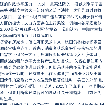
泛的财政赤字压力。 此外，最高法院的一项裁决削弱了当
前关税制度中很大一部分的政治合法性，这将导致财政收
入缺口。 鉴于共和党在期中选举前有强烈的动机安抚经济
方面的担忧，支出方面存在上行风险，例如向各家庭发放
2,000美元“关税退税支票”的提议。我们认为，中期内主权
利率面临的压力可能持续加大。
尽管有所减少，但在可预见的未来，该国仍将继续积累巨
额经常账户赤字。首先，消费者状况良好将带来持续的进
口需求；但另一方面，外国投资应会继续流入经济体系，
而前述的额外赤字支出将产生融资需求。 关税在极短期内
可能会导致整体进口减少，但贸易伙伴的多元化应能逐步
抵消这一影响。只有当美元作为储备货币的地位以及美国
国债作为避险资产的地位受到显著侵蚀时，美国的外部“脆
弱性”才会成为问题。 可以说，2025年已出现了一些早期迹
象，但要判断这只是暂时的波动还是长期趋势，目前还为
时过早。