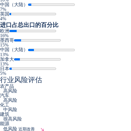
中国（大陆）
7%
英国
4%
进口
占总出口的百分比
欧洲
16%
墨西哥
15%
中国（大陆）
13%
加拿大
13%
日本
5%
行业风险评估
农产品
高风险
汽车
高风险
化工
中风险
建筑
很高风险
能源
低风险
近期改善