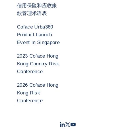
信用保险和应收账
款管理术语表
Coface Urba360
Product Launch
Event In Singapore
2023 Coface Hong
Kong Country Risk
Conference
2026 Coface Hong
Kong Risk
Conference
LinkedIn
Twitter
Youtube
- 科法斯
- 科法斯
- 科法斯