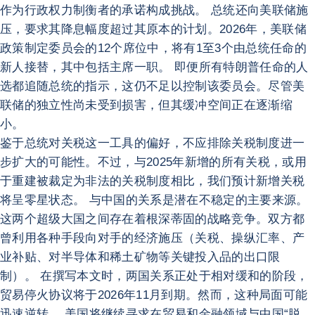
作为行政权力制衡者的承诺构成挑战。 总统还向美联储施
压，要求其降息幅度超过其原本的计划。2026年，美联储
政策制定委员会的12个席位中，将有1至3个由总统任命的
新人接替，其中包括主席一职。 即便所有特朗普任命的人
选都追随总统的指示，这仍不足以控制该委员会。尽管美
联储的独立性尚未受到损害，但其缓冲空间正在逐渐缩
小。
鉴于总统对关税这一工具的偏好，不应排除关税制度进一
步扩大的可能性。不过，与2025年新增的所有关税，或用
于重建被裁定为非法的关税制度相比，我们预计新增关税
将呈零星状态。 与中国的关系是潜在不稳定的主要来源。
这两个超级大国之间存在着根深蒂固的战略竞争。双方都
曾利用各种手段向对手的经济施压（关税、操纵汇率、产
业补贴、对半导体和稀土矿物等关键投入品的出口限
制）。 在撰写本文时，两国关系正处于相对缓和的阶段，
贸易停火协议将于2026年11月到期。然而，这种局面可能
迅速逆转。 美国将继续寻求在贸易和金融领域与中国“脱