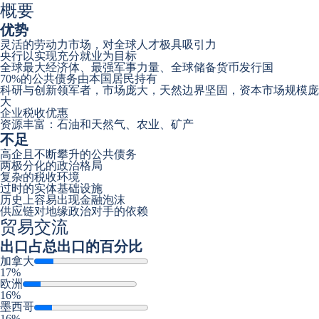
概要
优势
灵活的劳动力市场，对全球人才极具吸引力
央行以实现充分就业为目标
全球最大经济体、最强军事力量、全球储备货币发行国
70%的公共债务由本国居民持有
科研与创新领军者，市场庞大，天然边界坚固，资本市场规模庞
大
企业税收优惠
资源丰富：石油和天然气、农业、矿产
不足
高企且不断攀升的公共债务
两极分化的政治格局
复杂的税收环境
过时的实体基础设施
历史上容易出现金融泡沫
供应链对地缘政治对手的依赖
贸易交流
出口
占总出口的百分比
加拿大
17%
欧洲
16%
墨西哥
16%