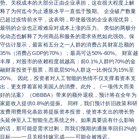
势。关税成本的大部分正由企业承担，这在很大程度上解
释了为何迄今为止通胀水平一直低于预期。 企业破产数量
已超过疫情前水平，这表明，即使最强的企业表现优异，
最弱的企业也正艰难应对成本上涨的压力。 类似的两极分
化动态也解释了为何商品和服务的需求依然如此强劲。保
守估计显示，最富裕五分之一人群的消费占其财富总额的
35%（消费占GDP的70%）；最高可达50%-60%。 财富越
丰厚，对股市的依赖程度就越高：前0.1%人群约70%的金
融财富投资于股票，而底层50%人群这一比例仅为15%至
20%。 因此，投资者对人工智能的热情不仅支撑着资本支
出，更支撑着富裕美国人的消费。此外，《一项伟大而美
好的法案》（OBBBA）带来的额外退税，预计将在全年为
家庭收入提供0.8%的提振。 同样，我们预计折旧政策和研
发费用费用化条款将提振资本投资，使资本支出的增长势
头延伸至人工智能生态系统之外。如果真要说有什么影响
的话，那可能是需求过剩，而我们预期的通胀率回归2%的
目标——一旦关税转嫁完成——可能会被推迟。