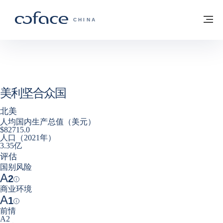
查看内容
返回首页
菜
科法斯：携手共创安全贸易 - 首页
CHINA
美利坚合众国
北美
人均国内生产总值（美元）
$82715.0
人口（2021年）
3.35亿
评估
国别风险
A
2
Help
商业环境
A
1
Help
前情
A2