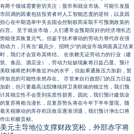
有两个领域需要密切关注：股市和就业市场。可能引发股
市回调的因素包括投资者对人工智能态度的逆转，以及因
担心在中期选举中失去国会控制权而采取不可预测政策的
白宫。 至于就业市场，人们通常会预期良好的经济增长态
势能使其恢复元气。但鉴于技术驱动的劳动力替代存在强
劲动力，只有当“裁员少、招聘少”的就业市场局面真正结束
时，我们才会宣布其终结。 在依赖无证劳动力的行业（建
筑、食品、酒店业），劳动力短缺现象将日益凸显。预计
美联储将把利率推近3%的水平，但如果通胀压力加剧，暂
停加息的可能性依然存在。 尽管来自行政部门的压力日益
加剧，但只要最高法院继续捍卫美联储的独立性，我们预
计其独立性不会受到实质性损害。因此，我们预计建筑业
的复苏将相当漫长，且复苏势头将在今年下半年显现。随
着关税驱动的库存积压效应逐渐消退，我们预计净出口将
作出积极贡献。
美元主导地位支撑财政宽松，外部赤字将