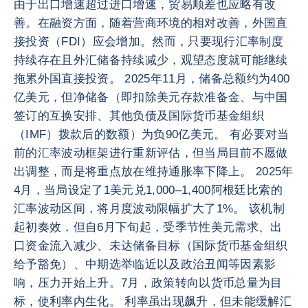
由于出口增速超过进口增速，贸易顺差也应略有改
善。在融资方面，随着营商环境的相对改善，外国直
接投资（FDI）应会增加。然而，只要现行汇率制度
持续存在且外汇储备持续减少，观望态度就可能继续
拖累外国直接投资。 2025年11月，储备总额约为400
亿美元，但净储备（即扣除美元存款准备金、与中国
签订的互换安排、其他负债及国际货币基金组织
（IMF）拨款后的数额）为负90亿美元。 有必要对当
前的汇率波动框架进行重新评估，但当局目前不愿做
出调整，而是将重点放在维持通胀率下降上。 2025年
4月，当局设定了1美元兑1,000–1,400阿根廷比索的
汇率波动区间，将月度波动限幅扩大了1%。 该机制
起初奏效，但自6月下旬起，受季节性美元需求、出
口资金流入减少、未达储备目标（国际货币基金组织
给予豁免）、中期选举临近以及政治丑闻等因素影
响，压力开始上升。7月，政策转向以货币总量为目
标，使利率内生化。 利率虽出现飙升，但未能缓解汇