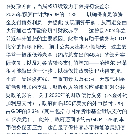
在财政方面，当局将继续致力于保持初级盈余——
2026年预算估计为GDP的1.5%——以确保有足够资
金支付债务利息，并据此 实现预算平衡，从而避免由
央行通过货币融资填补财政赤字——这曾是2024年之
前近年来通胀的主要成因。此举将有助于债务与GDP
比率的持续下降。 预计公共支出将小幅增长，这主要
得益于被压低养老金（约占总支出的46%）的部分实
际恢复，以及对各省转移支付的增加——哈维尔·米莱
很可能做出这一让步，以确保其政策议程获得支持。
不过，受经济扩张、丰收前景以及石油、天然气和采
矿活动增加的支撑，财政收入的增长应能抵消对公共
财政的影响。 关于2026年的财政偿付义务（本金摊销
加利息支付），政府面临150亿美元的外币偿付，约
占GDP的2.3%（其中包括向国际货币基金组织支付的
41亿美元）。 此外，政府还面临约占GDP 16%的本
币债务偿还压力，这凸显了保持零赤字和能够展期债