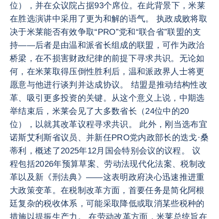
位），并在众议院占据93个席位。在此背景下，米莱
在胜选演讲中采用了更为和解的语气。 执政成败将取
决于米莱能否有效争取“PRO”党和“联合省”联盟的支
持——后者是由温和派省长组成的联盟，可作为政治
桥梁，在不损害财政纪律的前提下寻求共识。无论如
何，在米莱取得压倒性胜利后，温和派政界人士将更
愿意与他进行谈判并达成协议。 结盟是推动结构性改
革、吸引更多投资的关键。从这个意义上说，中期选
举结束后，米莱会见了大多数省长（24位中的20
位），以就其改革议程寻求共识。 此外，刚当选布宜
诺斯艾利斯省议员、并新任PRO党内政部长的迭戈·桑
蒂利，概述了2025年12月国会特别会议的议程。 议
程包括2026年预算草案、劳动法现代化法案、税制改
革以及新《刑法典》——这表明政府决心迅速推进重
大政策变革。在税制改革方面，首要任务是简化阿根
廷复杂的税收体系，可能采取降低或取消某些税种的
措施以提振生产力。 在劳动改革方面，米莱总统旨在