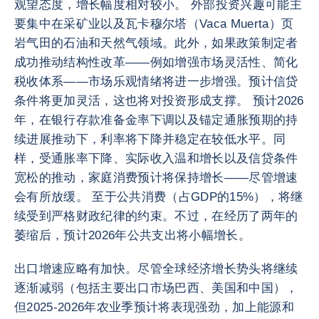
观望态度，增长幅度相对较小。 外部投资兴趣可能主
要集中在采矿业以及瓦卡穆尔塔（Vaca Muerta）页
岩气田的石油和天然气领域。此外，如果政策制定者
成功推动结构性改革——例如增强市场灵活性、简化
税收体系——市场乐观情绪将进一步增强。预计信贷
条件将更加灵活，这也将对投资形成支撑。 预计2026
年，在银行存款准备金率下调以及锚定通胀预期的持
续进展推动下，利率将下降并稳定在较低水平。同
样，受通胀率下降、实际收入温和增长以及信贷条件
宽松的推动，家庭消费预计将保持增长——尽管增速
会有所放缓。 至于公共消费（占GDP的15%），将继
续受到严格财政纪律的约束。不过，在经历了两年的
萎缩后，预计2026年公共支出将小幅增长。
出口增速应略有加快。尽管全球经济增长势头将继续
逐渐减弱（包括主要出口市场巴西、美国和中国），
但2025-2026年农业季预计将表现强劲，加上能源和