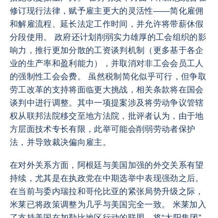
修订现行法律，赋予雇主更大的灵活性——简化雇佣
和解雇流程、延长法定工作时间，并允许将带薪休假
分段使用。 政府还计划削弱实力雄厚的工会组织的影
响力，推行更加分散的工资谈判机制（更多基于各企
业的生产率和盈利能力），并取消对非工会会员工人
的强制性工会会费。 虽然税制简化似乎可行，但争取
劳工改革的支持将面临更大挑战，相关条款将在国会
谈判中进行调整。其中一项提案涉及将劳动争议管辖
权从联邦法院移交至地方法院，批评者认为，由于地
方层面技术专长有限，此举可能会削弱劳动者保护
法，并导致裁决偏向雇主。
在对外关系方面，阿根廷与美国加强的外交关系有望
持续，尤其是在执政党在中期选举中表现强劲之后。
在当前与委内瑞拉和哥伦比亚的紧张局势升级之际，
米莱已将政策调整为几乎与美国完全一致。 米莱加入
了支持美国在加勒比地区行动的联盟，将“太阳集团”