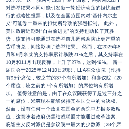
30.7%。 这一胜利可归因于多个因素，包括选民出于
对选举结果不同可能引发新一轮经济动荡的担忧而进
行的战略性投票，以及在全国范围内对“基什内尔主
义”可能卷土重来的担忧所导致的强烈抵制。 此外，
美国政府近期对“自由前进党”的支持也助长了其胜
势，该支持可能通过在选举前几周帮助防止更严重的
货币挤兑，间接影响了选举结果。 然而，在2025年8
月和9月米莱的支持率累计暴跌21%之后，其支持率在
10月和11月出现反弹，上升了27%，达到49%。 新一
届国会于2025年12月10日就职，LLA在众议院（现持
有95个席位，较之前的37个有所增加）和参议院（20
个席位，较之前的7个有所增加）的席位均有所增
加。 值得注意的是，由于在众议院获得了超过三分之
一的席位，米莱现在能够保持其在国会中的否决权。
然而，没有任何一个政党在国会的两院中占据多数席
位，这意味着政府仍需结成联盟才能通过改革法案。
庇隆主义反对派仍是参议院中最大的少数派（28个席