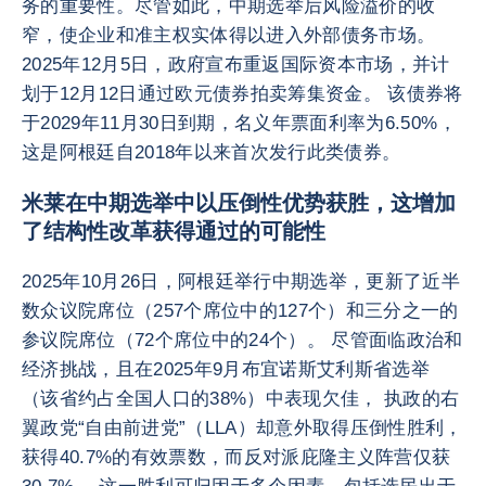
务的重要性。尽管如此，中期选举后风险溢价的收
窄，使企业和准主权实体得以进入外部债务市场。
2025年12月5日，政府宣布重返国际资本市场，并计
划于12月12日通过欧元债券拍卖筹集资金。 该债券将
于2029年11月30日到期，名义年票面利率为6.50%，
这是阿根廷自2018年以来首次发行此类债券。
米莱在中期选举中以压倒性优势获胜，这增加
了结构性改革获得通过的可能性
2025年10月26日，阿根廷举行中期选举，更新了近半
数众议院席位（257个席位中的127个）和三分之一的
参议院席位（72个席位中的24个）。 尽管面临政治和
经济挑战，且在2025年9月布宜诺斯艾利斯省选举
（该省约占全国人口的38%）中表现欠佳， 执政的右
翼政党“自由前进党”（LLA）却意外取得压倒性胜利，
获得40.7%的有效票数，而反对派庇隆主义阵营仅获