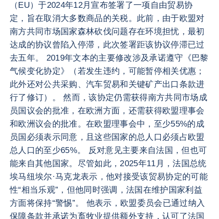
（EU）于2024年12月宣布签署了一项自由贸易协
定，旨在取消大多数商品的关税。此前，由于欧盟对
南方共同市场国家森林砍伐问题存在环境担忧，最初
达成的协议曾陷入停滞，此次签署距该协议停滞已过
去五年。 2019年文本的主要修改涉及承诺遵守《巴黎
气候变化协定》（若发生违约，可能暂停相关优惠；
此外还对公共采购、汽车贸易和关键矿产出口条款进
行了修订）。 然而，该协定仍需获得南方共同市场成
员国议会的批准，在欧洲方面，还需获得欧盟理事会
和欧洲议会的批准。在欧盟理事会中，至少55%的成
员国必须表示同意，且这些国家的总人口必须占欧盟
总人口的至少65%。 反对意见主要来自法国，但也可
能来自其他国家。尽管如此，2025年11月，法国总统
埃马纽埃尔·马克龙表示，他对接受该贸易协定的可能
性“相当乐观”，但他同时强调，法国在维护国家利益
方面将保持“警惕”。 他表示，欧盟委员会已通过纳入
保障条款并承诺为畜牧业提供额外支持，认可了法国